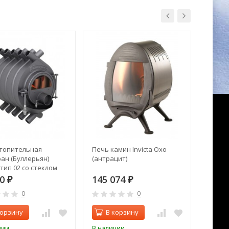
топительная
Печь камин Invicta Oxo
Печь 
ан (Буллерьян)
(антрацит)
мини 
тип 02 со стеклом
00
145 074
182 
₽
₽
0
0
корзину
В корзину
В 
чии
В наличии
В нал