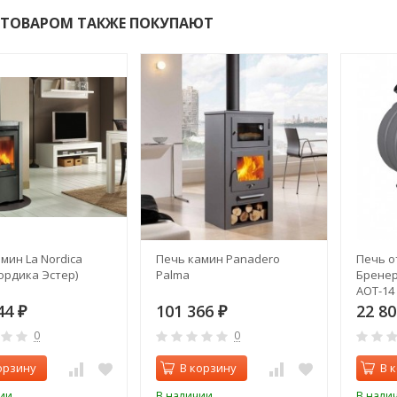
 ТОВАРОМ ТАКЖЕ ПОКУПАЮТ
мин La Nordica
Печь камин Panadero
Печь о
Нордика Эстер)
Palma
Бренер
АОТ-14 
44
101 366
22 8
₽
₽
0
0
орзину
В корзину
В 
ии
В наличии
В нали