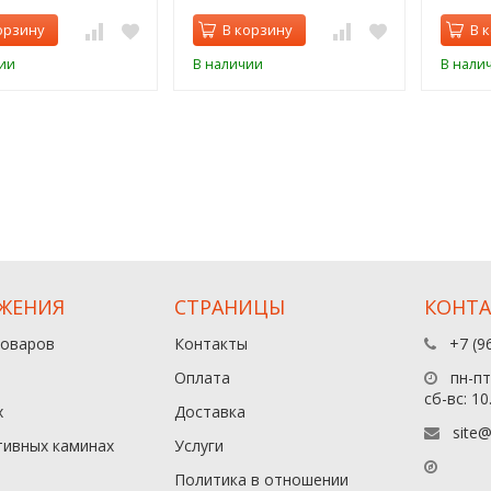
орзину
В корзину
В 
ии
В наличии
В нали
ЖЕНИЯ
СТРАНИЦЫ
КОНТ
товаров
Контакты
+7 (9
Оплата
пн-пт:
сб-вс: 10
х
Доставка
site@
тивных каминах
Услуги
Политика в отношении