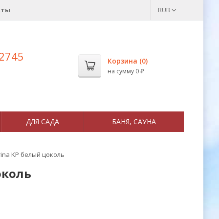
кты
RUB
 2745
Корзина (
0
)
на сумму
0
₽
ДЛЯ САДА
БАНЯ, САУНА
ina KP белый цоколь
околь