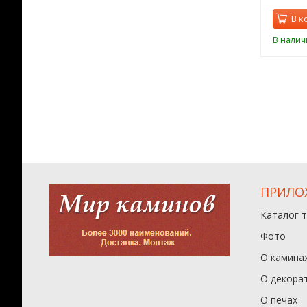
орзину
В корзину
В к
ии
В наличии
В налич
ПРИЛО
Каталог 
Фото
О камина
О декора
О печах