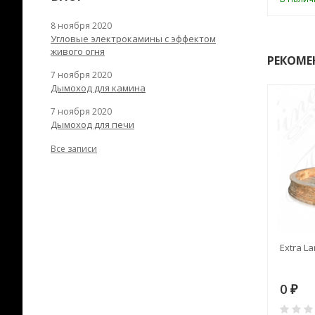
8 ноября 2020
Угловые электрокамины с эффектом
живого огня
РЕКОМЕ
7 ноября 2020
Дымоход для камина
7 ноября 2020
Дымоход для печи
Все записи
RANEK/10
Дымоход TONA с
Extra La
вентиляцией D=200L длина
6 м
28
73 982
0
₽
₽
₽
0
0