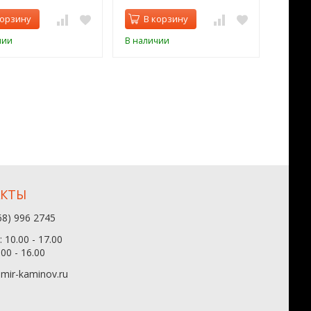
корзину
В корзину
В 
чии
В наличии
В нал
АКТЫ
68) 996 2745
 10.00 - 17.00
.00 - 16.00
mir-kaminov.ru