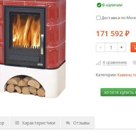
В наличии
Доставка по Мос
171 592
₽
-
+
К сравнению
Категории:
Камины п
ор
Характеристики
Отзывы