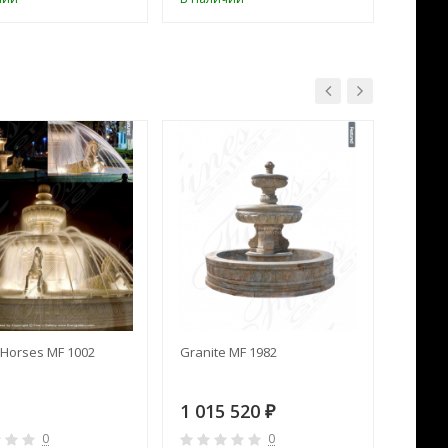
Horses MF 1002
Granite MF 1982
Cream 
1 015 520
391 
₽
0
0