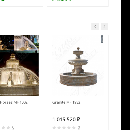
Horses MF 1002
Granite MF 1982
Cream 
1 015 520
391 
₽
0
0