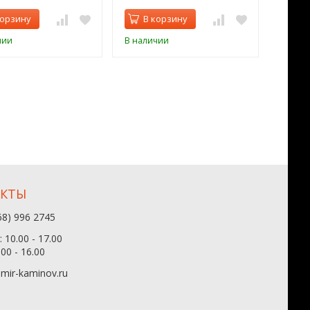
корзину
В корзину
В 
чии
В наличии
В нал
АКТЫ
68) 996 2745
 10.00 - 17.00
.00 - 16.00
mir-kaminov.ru