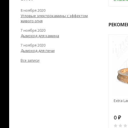
8 ноября 2020
Угловые электрокамины с эффектом
живого огня
РЕКОМЕ
7 ноября 2020
Дымоход для камина
7 ноября 2020
Дымоход для печи
Все записи
RANEK/10
Дымоход TONA с
Extra La
вентиляцией D=200L длина
6 м
28
73 982
0
₽
₽
₽
0
0