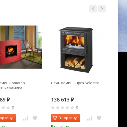
амин Romotop
Печь камин Supra Selestat
Отопи
 01 керамика
Nordpe
989
138 613
128 
₽
₽
0
0
корзину
В корзину
В 
чии
В наличии
В нал