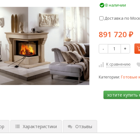
В наличии
Доставка по Мос
891 720
₽
-
+
К сравнению
Категории:
Готовые 
ор
Характеристики
Отзывы