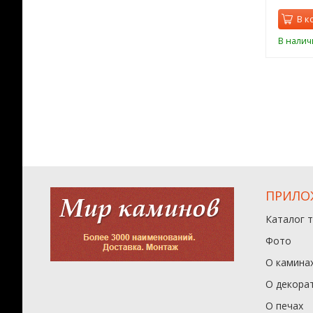
орзину
В корзину
В к
ии
В наличии
В налич
ПРИЛО
Каталог 
Фото
О камина
О декора
О печах