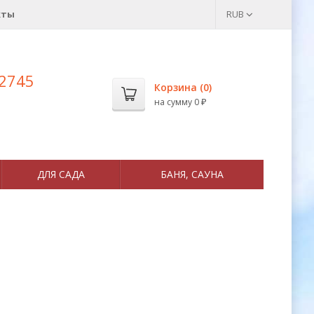
кты
RUB
 2745
Корзина (
0
)
на сумму
0
₽
ДЛЯ САДА
БАНЯ, САУНА