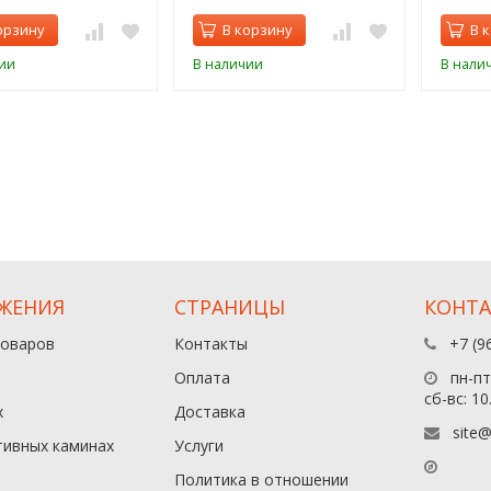
орзину
В корзину
В 
ии
В наличии
В нали
ЖЕНИЯ
СТРАНИЦЫ
КОНТ
товаров
Контакты
+7 (9
Оплата
пн-пт:
сб-вс: 10
х
Доставка
site@
тивных каминах
Услуги
Политика в отношении