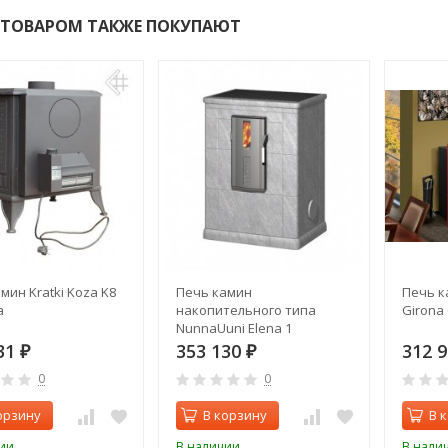
 ТОВАРОМ ТАКЖЕ ПОКУПАЮТ
мин Kratki Koza K8
Печь камин
Печь к
а
накопительного типа
Girona
NunnaUuni Elena 1
31
353 130
312 
₽
₽
0
0
орзину
В корзину
В 
ии
В наличии
В нали