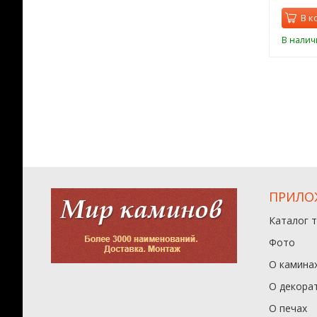
орзину
В корзину
В к
ии
В наличии
В налич
ПРИЛО
Каталог 
Фото
О камина
О декора
О печах