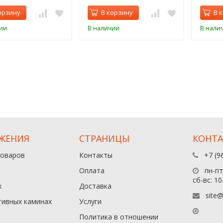
орзину
В корзину
В 
ии
В наличии
В нали
ЖЕНИЯ
СТРАНИЦЫ
КОНТ
товаров
Контакты
+7 (9
Оплата
пн-пт:
сб-вс: 10
х
Доставка
site@
тивных каминах
Услуги
Политика в отношении