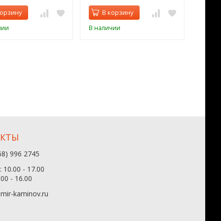
корзину
В корзину
В 
чии
В наличии
В нал
АКТЫ
68) 996 2745
 10.00 - 17.00
.00 - 16.00
mir-kaminov.ru