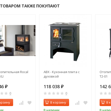
 ТОВАРОМ ТАКЖЕ ПОКУПАЮТ
опительная Rocal
ABX - Кухонная плита с
Отопит
/LI
духовкой
T2-01
46
118 038
142 
₽
₽
0
0
орзину
В корзину
В 
ии
В наличии
В нали