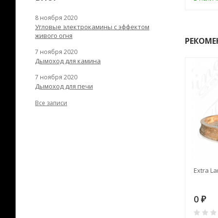
8 ноября 2020
Угловые электрокамины с эффектом
живого огня
РЕКОМЕ
7 ноября 2020
Дымоход для камина
7 ноября 2020
Дымоход для печи
Все записи
RANEK/10
Дымоход TONA с
Extra La
вентиляцией D=200L длина
6 м
28
73 982
0
₽
₽
₽
0
0