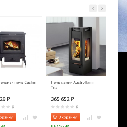
ельная печь Cashin
Печь камин Austroflamm
Печь 
Tria
Брене
АОТ-19
629
365 652
40 2
₽
₽
0
0
корзину
В корзину
В 
чии
В наличии
В нал