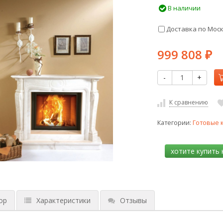
В наличии
Доставка по Мос
999 808
₽
-
+
К сравнению
Категории:
Готовые 
ор
Характеристики
Отзывы