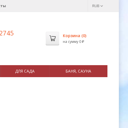
кты
RUB
 2745
Корзина (
0
)
на сумму
0
₽
ДЛЯ САДА
БАНЯ, САУНА