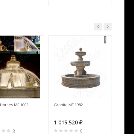
Horses MF 1002
Granite MF 1982
Cream 
1 015 520
391 
₽
0
0