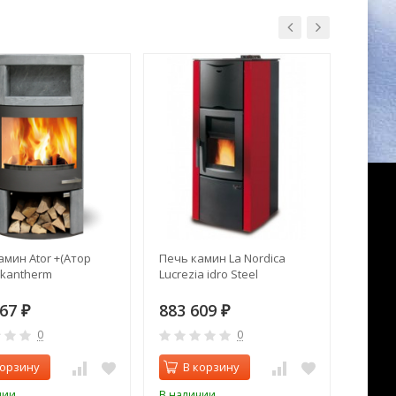
амин Ator +(Атор
Печь камин La Nordica
Печь 
Skantherm
Lucrezia idro Steel
N 03 м
167
883 609
130 
₽
₽
0
0
корзину
В корзину
В 
чии
В наличии
В нал