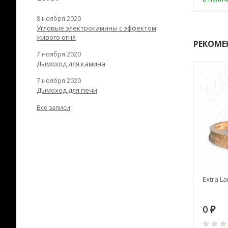
8 ноября 2020
Угловые электрокамины с эффектом
живого огня
РЕКОМЕ
7 ноября 2020
Дымоход для камина
7 ноября 2020
Дымоход для печи
Все записи
RANEK/10
Дымоход TONA с
Extra La
вентиляцией D=200L длина
6 м
28
73 982
0
₽
₽
₽
0
0