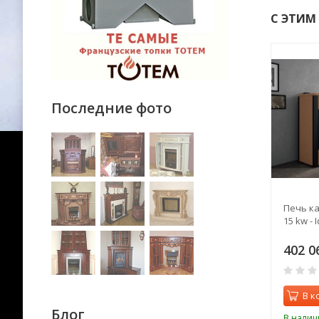
С ЭТИМ
Последние фото
елочное
Печь камин Panadero
Печь ка
во Сахалин II - 32
Nantes
15 kw - 
9
160 342
402 0
₽
₽
0
0
орзину
В корзину
В к
Блог
ии
В наличии
В налич