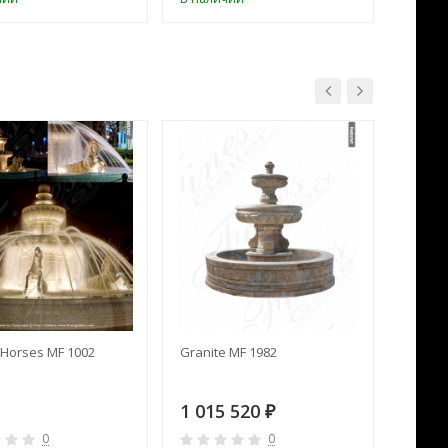
Horses MF 1002
Granite MF 1982
Cream 
1 015 520
391 
₽
0
0