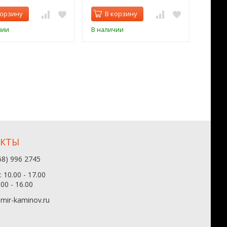
корзину
В корзину
В 
чии
В наличии
В нал
АКТЫ
68) 996 2745
 10.00 - 17.00
.00 - 16.00
mir-kaminov.ru