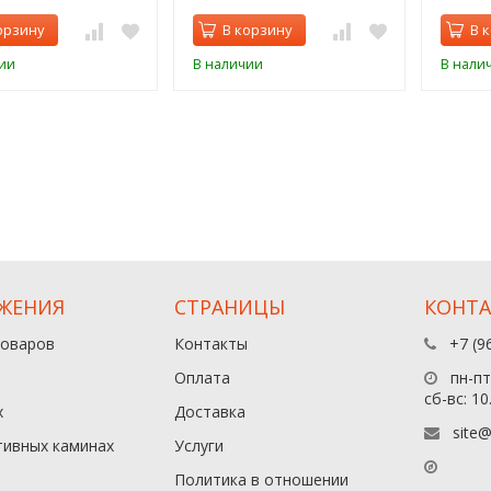
орзину
В корзину
В 
ии
В наличии
В нали
ЖЕНИЯ
СТРАНИЦЫ
КОНТ
товаров
Контакты
+7 (9
Оплата
пн-пт:
сб-вс: 10
х
Доставка
site@
тивных каминах
Услуги
Политика в отношении