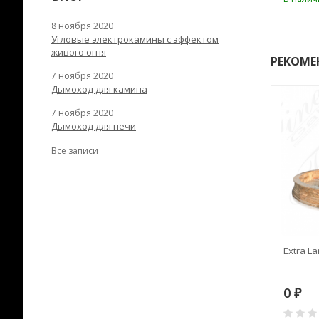
8 ноября 2020
Угловые электрокамины с эффектом
живого огня
РЕКОМЕ
7 ноября 2020
Дымоход для камина
7 ноября 2020
Дымоход для печи
Все записи
RANEK/10
Дымоход TONA с
Extra La
вентиляцией D=200L длина
6 м
28
73 982
0
₽
₽
₽
0
0