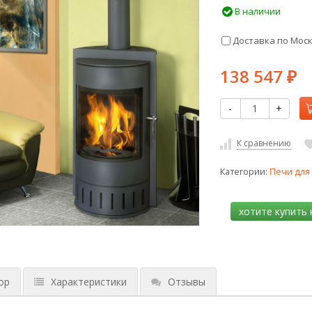
В наличии
Доставка по Мос
138 547
₽
-
+
К сравнению
Категории:
Печи для
ор
Характеристики
Отзывы