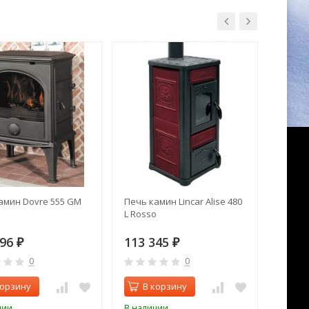
амин Dovre 555 GM
Печь камин Lincar Alise 480
Печь к
L Rosso
(Милан
796
113 345
457 
₽
₽
0
0
корзину
В корзину
В 
чии
В наличии
В нал