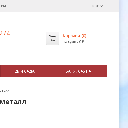
кты
RUB
 2745
Корзина (
0
)
на сумму
0
₽
ДЛЯ САДА
БАНЯ, САУНА
еталл
 металл