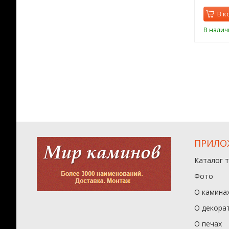
орзину
В корзину
В к
ии
В наличии
В налич
ПРИЛО
Каталог 
Фото
О камина
О декора
О печах