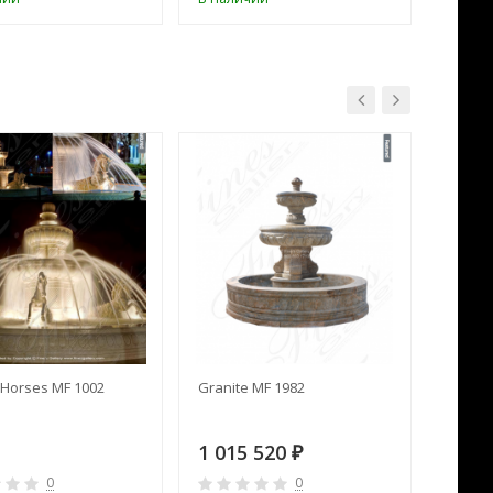
Horses MF 1002
Granite MF 1982
Cream 
1 015 520
391 
₽
0
0