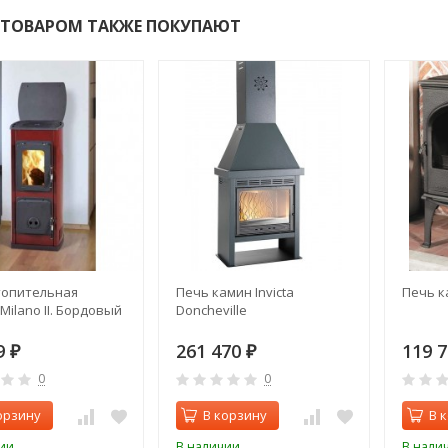
 ТОВАРОМ ТАКЖЕ ПОКУПАЮТ
топительная
Печь камин Invicta
Печь к
Milano II. Бордовый
Doncheville
9
261 470
119 
₽
₽
0
0
орзину
В корзину
В 
ии
В наличии
В нали