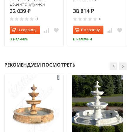
Доцент с чугунной
дверцей со стеклом
32 039
38 814
₽
₽
0
0
В корзину
В корзину
В наличии
В наличии
РЕКОМЕНДУЕМ ПОСМОТРЕТЬ