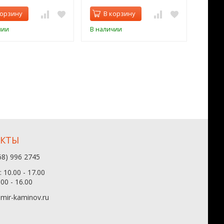
корзину
В корзину
В 
чии
В наличии
В нал
АКТЫ
68) 996 2745
 10.00 - 17.00
.00 - 16.00
mir-kaminov.ru