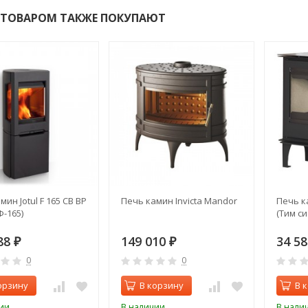
 ТОВАРОМ ТАКЖЕ ПОКУПАЮТ
ин Jotul F 165 CB BP
Печь камин Invicta Mandor
Печь к
Ф-165)
(Тим си
88
149 010
34 5
₽
₽
0
0
орзину
В корзину
В 
ии
В наличии
В нали