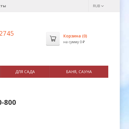
кты
RUB
 2745
Корзина (
0
)
на сумму
0
₽
ДЛЯ САДА
БАНЯ, САУНА
-800