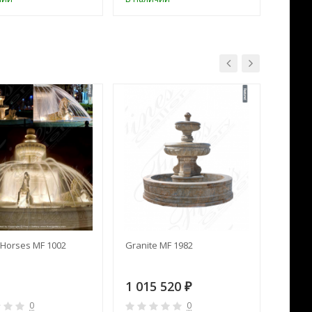
Horses MF 1002
Granite MF 1982
Cream 
1 015 520
391 
₽
0
0