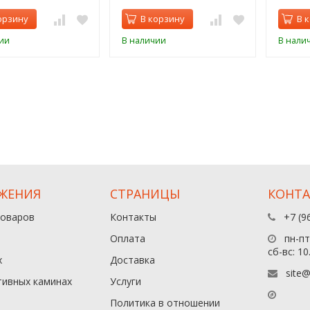
орзину
В корзину
В 
ии
В наличии
В нали
ЖЕНИЯ
СТРАНИЦЫ
КОНТ
товаров
Контакты
+7 (9
Оплата
пн-пт:
сб-вс: 10
х
Доставка
site@
тивных каминах
Услуги
Политика в отношении