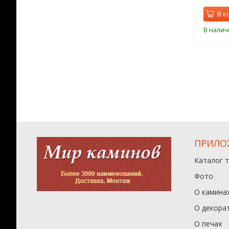
орзину
В корзину
В к
ии
В наличии
В налич
ПРИЛО
Каталог 
Фото
О камина
О декора
О печах