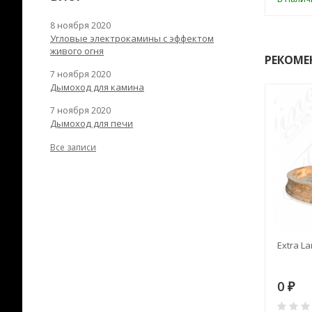
8 ноября 2020
Угловые электрокамины с эффектом
живого огня
РЕКОМЕ
7 ноября 2020
Дымоход для камина
7 ноября 2020
Дымоход для печи
Все записи
RANEK/10
Дымоход TONA с
Extra La
вентиляцией D=200L длина
6 м
28
73 982
0
₽
₽
₽
0
0