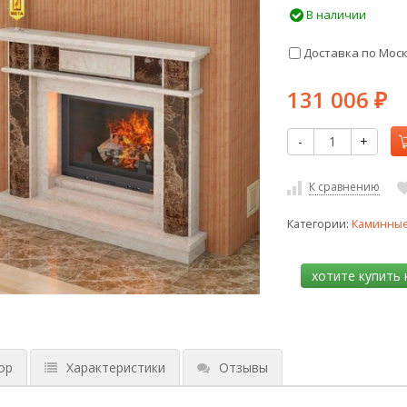
В наличии
Доставка по Мос
131 006
₽
-
+
К сравнению
Категории:
Каминные
ор
Характеристики
Отзывы