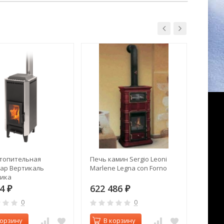
топительная
Печь камин Sergio Leoni
Печь 
ар Вертикаль
Marlene Legna con Forno
Батар
ика
34
622 486
14 8
₽
₽
0
0
корзину
В корзину
В 