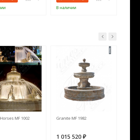
чии
В наличии
В нал
Horses MF 1002
Granite MF 1982
Cream 
1 015 520
391 
₽