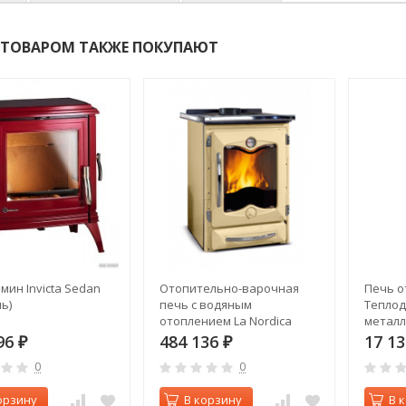
 ТОВАРОМ ТАКЖЕ ПОКУПАЮТ
мин Invicta Sedan
Отопительно-варочная
Печь о
ь)
печь с водяным
Теплод
отоплением La Nordica
металл
TermoCucinotta DSA Crema
96
484 136
17 1
₽
₽
0
0
орзину
В корзину
В 