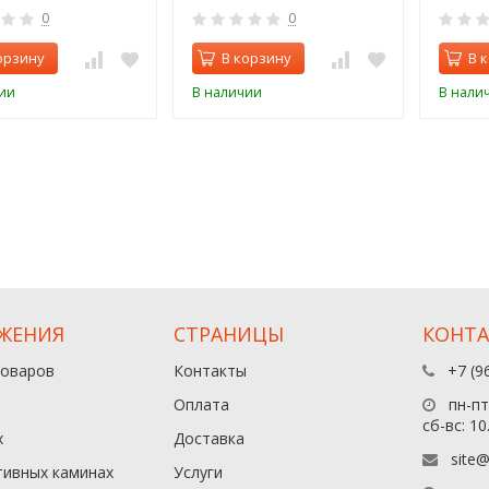
0
0
орзину
В корзину
В 
ии
В наличии
В нали
ЖЕНИЯ
СТРАНИЦЫ
КОНТ
товаров
Контакты
+7 (9
Оплата
пн-пт:
сб-вс: 10
х
Доставка
site@
тивных каминах
Услуги