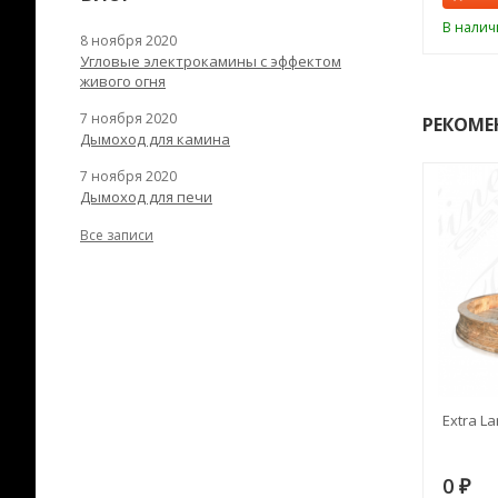
ии
В наличии
В налич
8 ноября 2020
Угловые электрокамины с эффектом
живого огня
7 ноября 2020
РЕКОМЕ
Дымоход для камина
7 ноября 2020
Дымоход для печи
Все записи
RANEK/10
Дымоход TONA с
Extra La
вентиляцией D=200L длина
6 м
28
73 982
0
₽
₽
₽