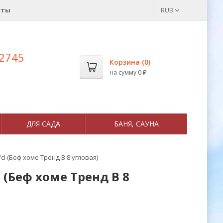
кты
RUB
 2745
Корзина (
0
)
на сумму
0
₽
ДЛЯ САДА
БАНЯ, САУНА
l (Беф хоме Тренд В 8 угловая)
 (Беф хоме Тренд В 8