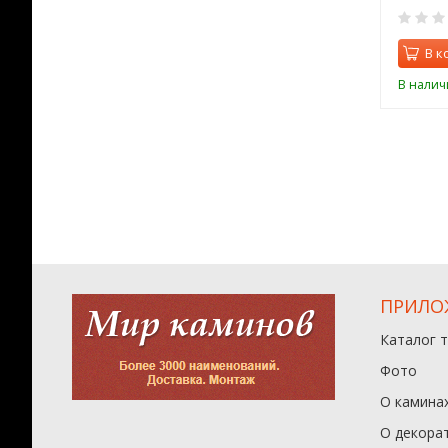
0
0
орзину
В корзину
В к
ии
В наличии
В налич
ПРИЛО
Каталог 
Фото
О камина
О декора