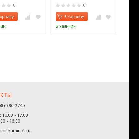
0
0
корзину
В корзину
В 
чии
В наличии
В нал
АКТЫ
68) 996 2745
 10.00 - 17.00
.00 - 16.00
mir-kaminov.ru