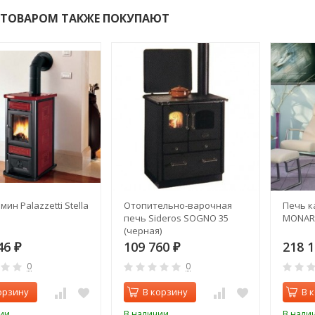
 ТОВАРОМ ТАКЖЕ ПОКУПАЮТ
ин Palazzetti Stella
Отопительно-варочная
Печь к
печь Sideros SOGNO 35
MONAR
(черная)
46
109 760
218 
₽
₽
0
0
орзину
В корзину
В 
ии
В наличии
В нали