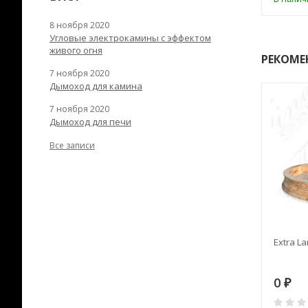
8 ноября 2020
Угловые электрокамины с эффектом
живого огня
РЕКОМЕ
7 ноября 2020
Дымоход для камина
7 ноября 2020
Дымоход для печи
Все записи
RANEK/10
Дымоход TONA с
Extra La
вентиляцией D=200L длина
6 м
28
73 982
0
₽
₽
₽
0
0