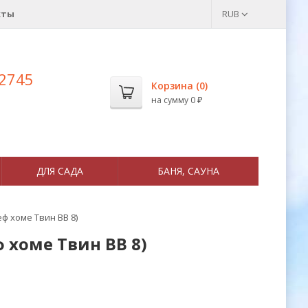
кты
RUB
 2745
Корзина (
0
)
на сумму
0
₽
ДЛЯ САДА
БАНЯ, САУНА
ф хоме Твин ВВ 8)
 хоме Твин ВВ 8)