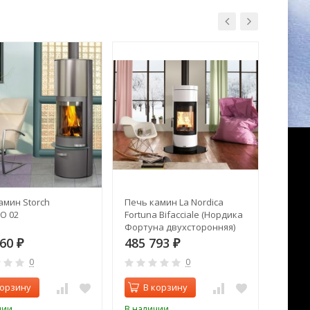
амин Storch
Печь камин La Nordica
Kovea 
O 02
Fortuna Bifacciale (Нордика
с пье
Фортуна двухсторонняя)
160
485 793
1 17
₽
₽
0
0
корзину
В корзину
В 
чии
В наличии
В нал