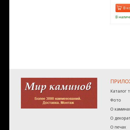
орзину
В корзину
В к
ии
В наличии
В налич
ПРИЛО
Каталог 
Фото
О камина
О декора
О печах