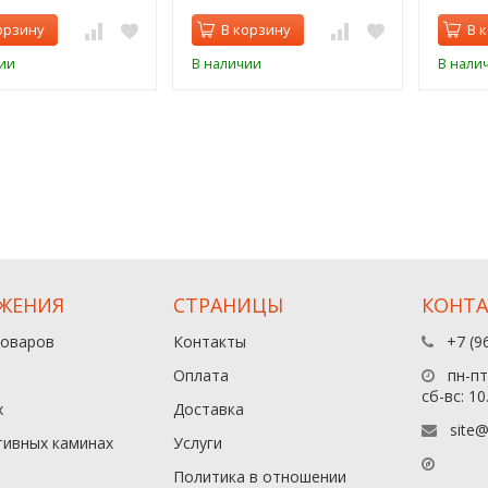
орзину
В корзину
В 
ии
В наличии
В нали
ЖЕНИЯ
СТРАНИЦЫ
КОНТ
товаров
Контакты
+7 (9
Оплата
пн-пт:
сб-вс: 10
х
Доставка
site@
тивных каминах
Услуги
Политика в отношении