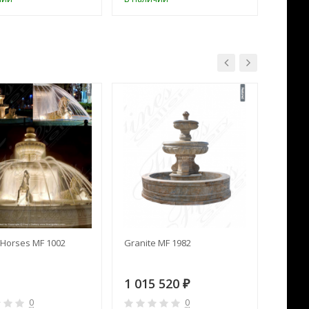
Horses MF 1002
Granite MF 1982
Cream 
1 015 520
391 
₽
0
0