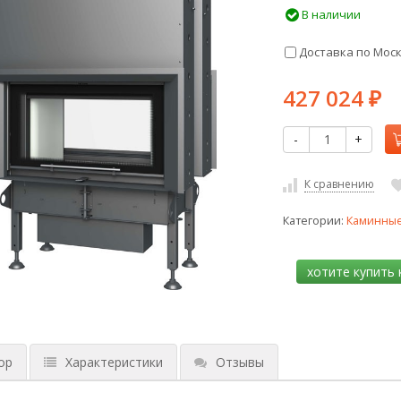
В наличии
Доставка по Мос
427 024
₽
-
+
К сравнению
Категории:
Каминные
ор
Характеристики
Отзывы