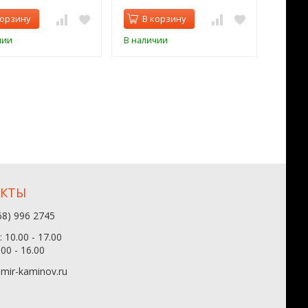
корзину
В корзину
В 
чии
В наличии
В нал
АКТЫ
68) 996 2745
 10.00 - 17.00
.00 - 16.00
mir-kaminov.ru