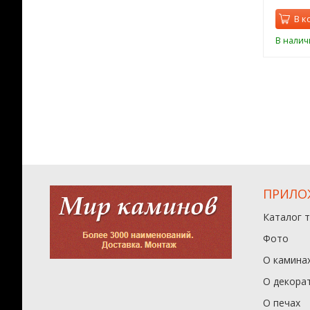
орзину
В корзину
В к
ии
В наличии
В налич
ПРИЛО
Каталог 
Фото
О камина
О декора
О печах