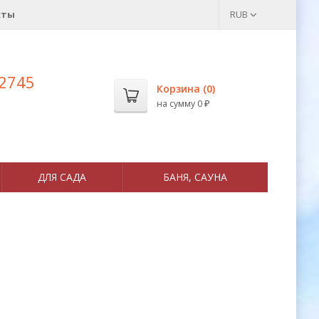
кты
RUB
 2745
Корзина (
0
)
на сумму
0
₽
ДЛЯ САДА
БАНЯ, САУНА