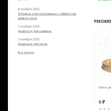
8 ноября 2020
Угловые электрокамины с эффектом
живого огня
РЕКОМЕ
7 ноября 2020
Дымоход для камина
7 ноября 2020
Дымоход для печи
Все записи
RANEK/10
Дымоход TONA с
Extra La
вентиляцией D=200L длина
6 м
28
73 982
0
₽
₽
₽
0
0