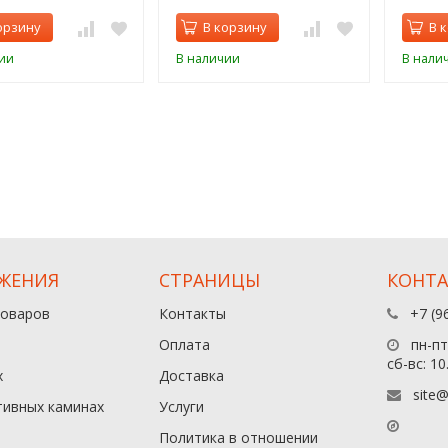
орзину
В корзину
В 
ии
В наличии
В нали
ЖЕНИЯ
СТРАНИЦЫ
КОНТ
товаров
Контакты
+7 (9
Оплата
пн-пт:
сб-вс: 10
х
Доставка
site@
тивных каминах
Услуги
Политика в отношении