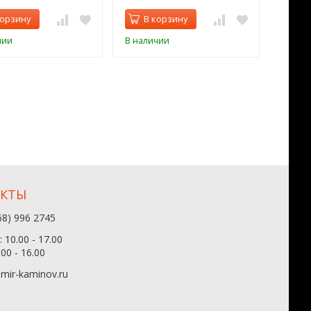
корзину
В корзину
В 
чии
В наличии
В нал
АКТЫ
68) 996 2745
 10.00 - 17.00
.00 - 16.00
mir-kaminov.ru