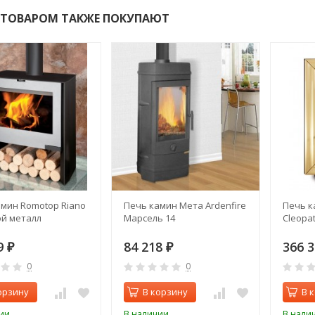
 ТОВАРОМ ТАКЖЕ ПОКУПАЮТ
мин Romotop Riano
Печь камин Мета Ardenfire
Печь к
ой металл
Марсель 14
Cleopa
9
84 218
366 
₽
₽
0
0
орзину
В корзину
В 
ии
В наличии
В нали