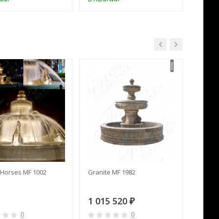
Horses MF 1002
Granite MF 1982
Cream 
1 015 520
391 
₽
0
0