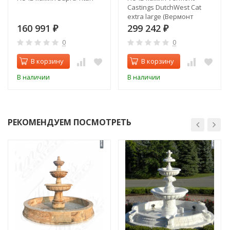
Castings DutchWest Cat
extra large (Вермонт
Кастингс Дачвест очень
160 991
299 242
₽
₽
большая)
0
0
В корзину
В корзину
В наличии
В наличии
РЕКОМЕНДУЕМ ПОСМОТРЕТЬ