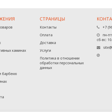
ЖЕНИЯ
СТРАНИЦЫ
КОНТ
товаров
Контакты
+7 (9
Оплата
пн-пт:
сб-вс: 10
х
Доставка
site@
тивных каминах
Услуги
Политика в отношении
обработки персональных
данныx
и барбекю
инах
йта