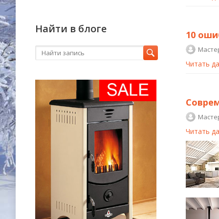
Найти в блоге
10 оши
Масте
Читать д
Соврем
Масте
Читать д