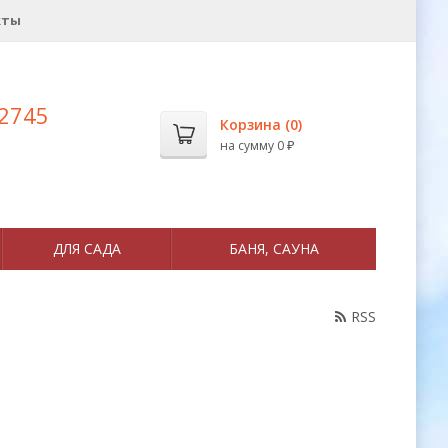
кты
 2745
Корзина (
0
)
на сумму
0
₽
ДЛЯ САДА
БАНЯ, САУНА
RSS