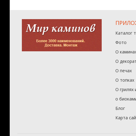
ПРИЛО
Каталог 
Фото
О камина
О декора
О печах
О топках
О грилях 
о биокам
Блог
Карта са