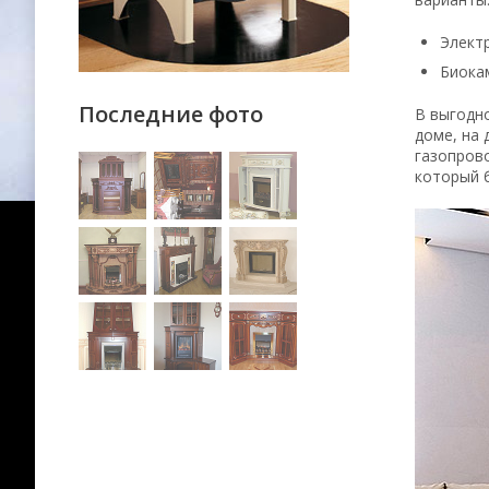
Элект
Биокам
Последние фото
В выгодн
доме, на 
газопров
который б