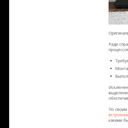
Оригинал
Ради спра
процессом
Требу
Монта
Выпол
Исключен
выделени
обеспечи
По своим 
встроенн
какими бы