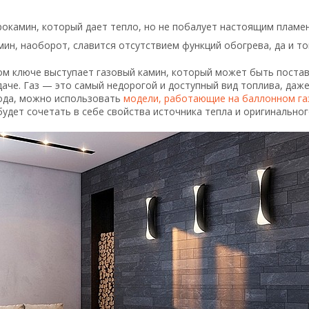
рокамин, который дает тепло, но не побалует настоящим пламен
ин, наоборот, славится отсутствием функций обогрева, да и т
ом ключе выступает газовый камин, который может быть постав
даче. Газ — это самый недорогой и доступный вид топлива, даж
ода, можно использовать
модели, работающие на баллонном га
удет сочетать в себе свойства источника тепла и оригинально