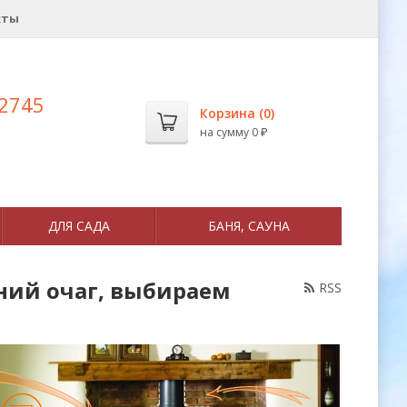
кты
 2745
Корзина (
0
)
на сумму
0
₽
ДЛЯ САДА
БАНЯ, САУНА
ний очаг, выбираем
RSS