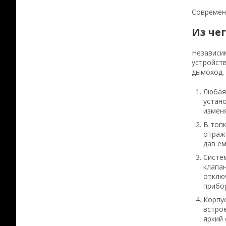
Современ
Из че
Независим
устройств
дымоход.
Любая 
устано
изменя
В топк
отраж
дав ем
Систе
клапан
отключ
прибор
Корпу
встрое
яркий 