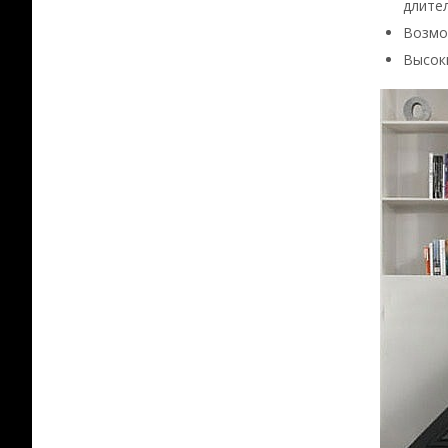
длите
Возмож
Высок