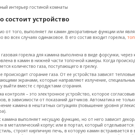
ный интерьер гостиной комнаты
го состоит устройство
о от того, выполняет ли камин декоративные функции или явля
о во всех случаях одинаковое. В его состав входит горелка,
топ
газовая горелка для камина выполнена в виде форсунки, через 
влена в камин в нижней части топочной камеры. Когда происход
ется количество газа, поступающего в грелку.
е происходит сгорание газа. От ее устройства зависят тепловы
ающими экранами, которые направляют излучение, специальным
у выйти вместе с продуктами сгорания.
ма контроля – это электронное устройство, которое согласовыв
ов, в зависимости от показаний датчиков. Автоматика не тольк
ение камина в нештатных ситуациях (повышение уровня углекисл
а).
с камина выполняет несущую функцию, но от него зависит деко
н в металлический корпус или в портал, который отделывается
стиль, строят кирпичную печь, в которую камин встраивается в