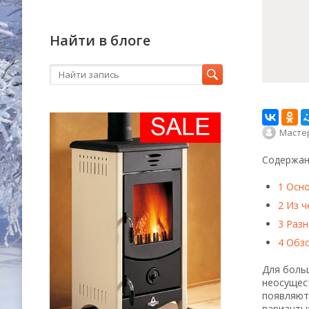
Найти в блоге
Масте
Содержан
1
Осно
2
Из ч
3
Разн
4
Обзо
Для боль
неосущес
появляют
варианты