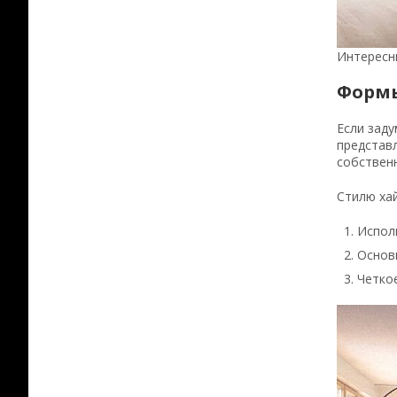
Интересн
Формы
Если заду
представл
собствен
Стилю ха
Испол
Основ
Четко