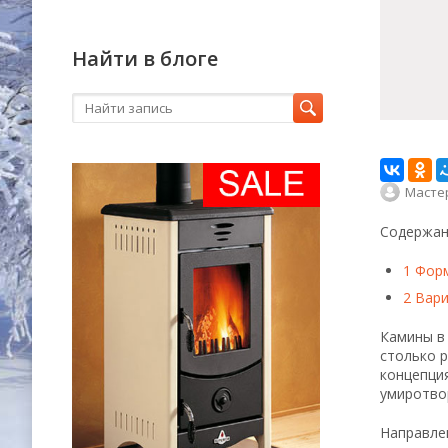
Найти в блоге
Масте
Содержан
1
Форм
2
Вари
Камины в 
столько 
концепция
умиротвор
Направлен