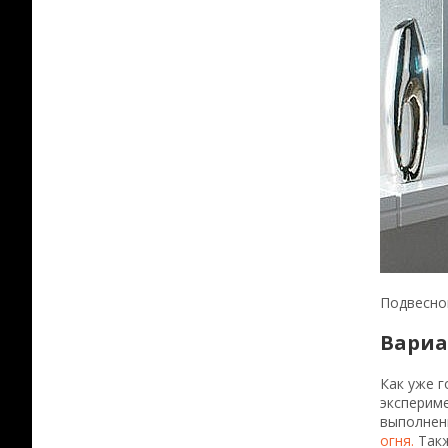
Подвесно
Вариа
Как уже г
экспериме
выполненн
огня.
Такж