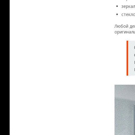
зеркал
стекл
Любой дей
оригиналь