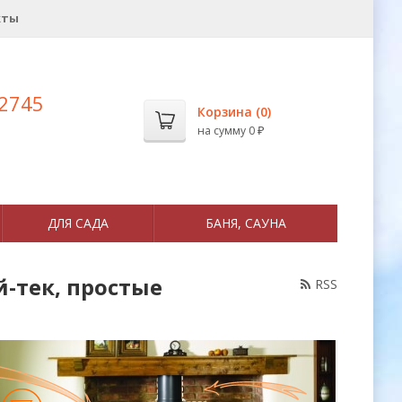
кты
 2745
Корзина (
0
)
на сумму
0
₽
ДЛЯ САДА
БАНЯ, САУНА
й-тек, простые
RSS