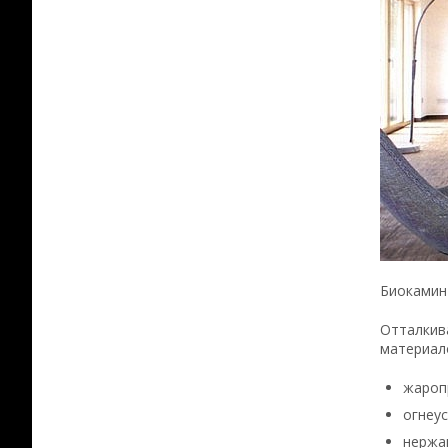
Биокамин
Отталкив
материал
жароп
огнеус
нержа