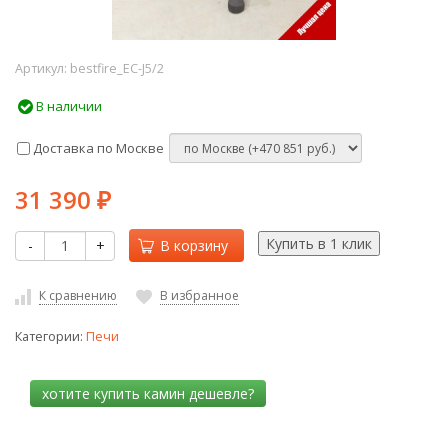
Артикул:
bestfire_EC-J5/2
В наличии
Доставка по Москве
31 390
₽
-
+
В корзину
К сравнению
В избранное
Категории:
Печи