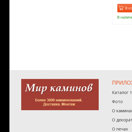
орзину
В корзину
В к
ии
В наличии
В налич
ПРИЛО
Каталог 
Фото
О камина
О декора
О печах