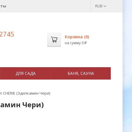
кты
RUB
 2745
Корзина (
0
)
на сумму
0
₽
ДЛЯ САДА
БАНЯ, САУНА
n CHERIE (Эдилкамин Чери)
камин Чери)