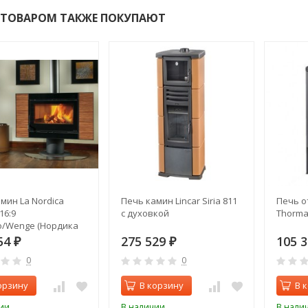
 ТОВАРОМ ТАКЖЕ ПОКУПАЮТ
мин La Nordica
Печь камин Lincar Siria 811
Печь о
 16:9
с духовкой
Thorma 
o/Wenge (Нордика
н 16:9 Забрано/
54
275 529
105 
₽
₽
0
0
орзину
В корзину
В 
ии
В наличии
В нали