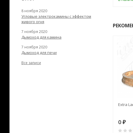
8 ноября 2020
Угловые электрокамины с эффектом
живого огня
РЕКОМЕ
7 ноября 2020
Дымоход для камина
7 ноября 2020
Дымоход для печи
Все записи
RANEK/10
Дымоход TONA с
Extra La
вентиляцией D=200L длина
6 м
28
73 982
0
₽
₽
₽
0
0