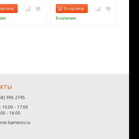
корзину
В корзину
В 
чии
В наличии
В нал
АКТЫ
68) 996 2745
 10.00 - 17.00
.00 - 16.00
mir-kaminov.ru