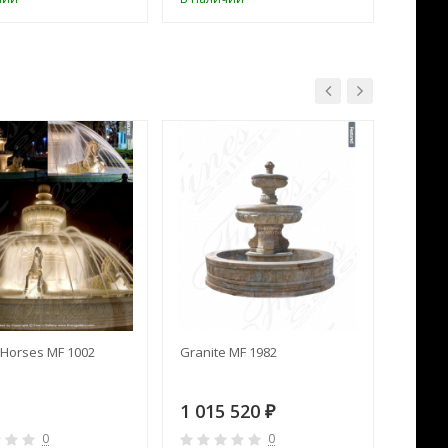
Horses MF 1002
Granite MF 1982
Cream 
1 015 520
391 
₽
0
0