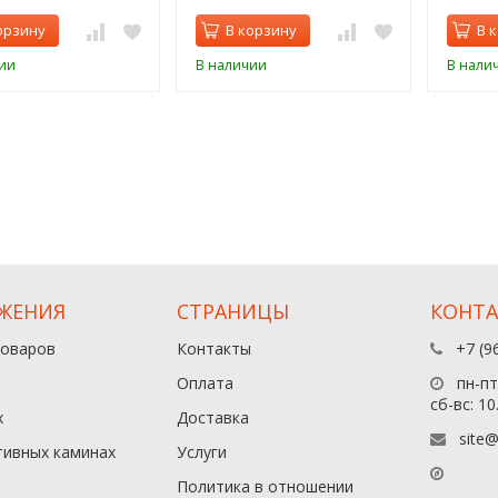
орзину
В корзину
В 
ии
В наличии
В нали
ЖЕНИЯ
СТРАНИЦЫ
КОНТ
товаров
Контакты
+7 (9
Оплата
пн-пт:
сб-вс: 10
х
Доставка
site@
тивных каминах
Услуги
Политика в отношении