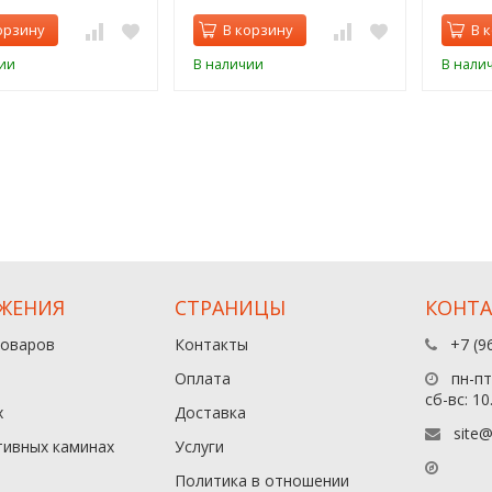
орзину
В корзину
В 
ии
В наличии
В нали
ЖЕНИЯ
СТРАНИЦЫ
КОНТ
товаров
Контакты
+7 (9
Оплата
пн-пт:
сб-вс: 10
х
Доставка
site@
тивных каминах
Услуги
Политика в отношении