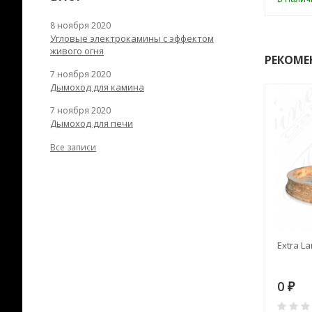
8 ноября 2020
Угловые электрокамины с эффектом
живого огня
РЕКОМЕ
7 ноября 2020
Дымоход для камина
7 ноября 2020
Дымоход для печи
Все записи
RANEK/10
Дымоход TONA с
Extra La
вентиляцией D=200L длина
6 м
28
73 982
0
₽
₽
₽
0
0