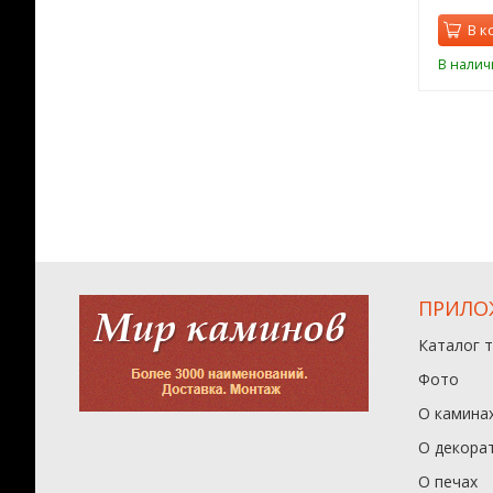
орзину
В корзину
В к
ии
В наличии
В налич
ПРИЛО
Каталог 
Фото
О камина
О декора
О печах