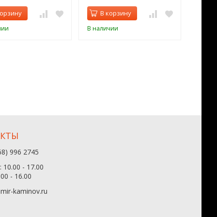
корзину
В корзину
В 
чии
В наличии
В нал
АКТЫ
68) 996 2745
 10.00 - 17.00
.00 - 16.00
mir-kaminov.ru