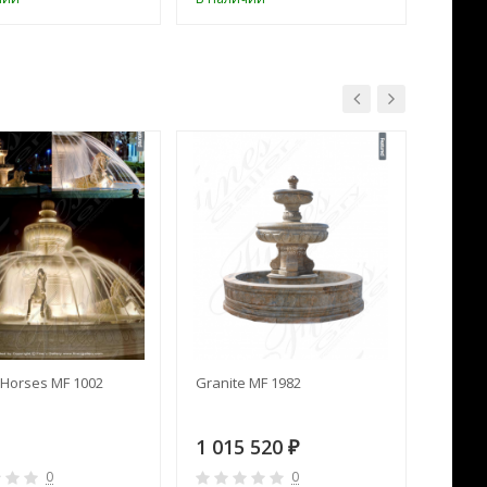
Horses MF 1002
Granite MF 1982
Cream 
1 015 520
391 
₽
0
0