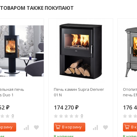
 ТОВАРОМ ТАКЖЕ ПОКУПАЮТ
ельная печь
Печь камин Supra Denver
Отопит
s Duo 1
01 N
печь Ef
52
174 270
176 
₽
₽
0
0
орзину
В корзину
В 
ии
В наличии
В нали