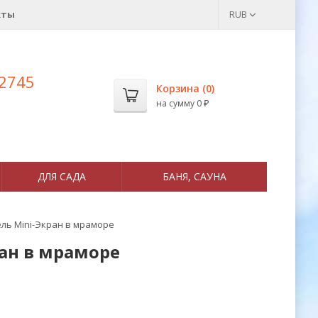
кты
RUB
 2745
Корзина (
0
)
на сумму
0
₽
ДЛЯ САДА
БАНЯ, САУНА
ль Mini-Экран в мраморе
ран в мраморе