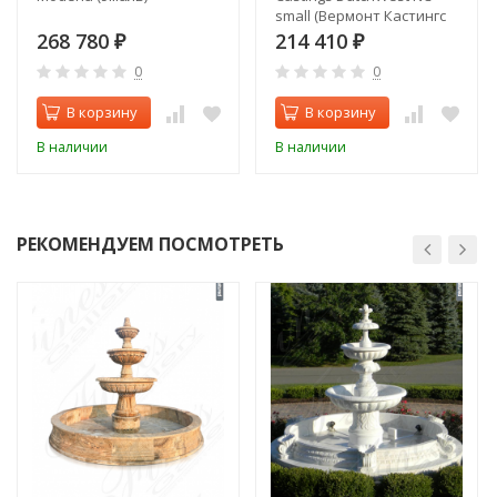
small (Вермонт Кастингс
Дачвест маленькая)
268 780
214 410
₽
₽
0
0
В корзину
В корзину
В наличии
В наличии
РЕКОМЕНДУЕМ ПОСМОТРЕТЬ