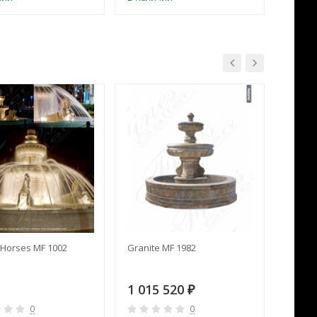
Horses MF 1002
Granite MF 1982
Cream 
1 015 520
391 
₽
0
0