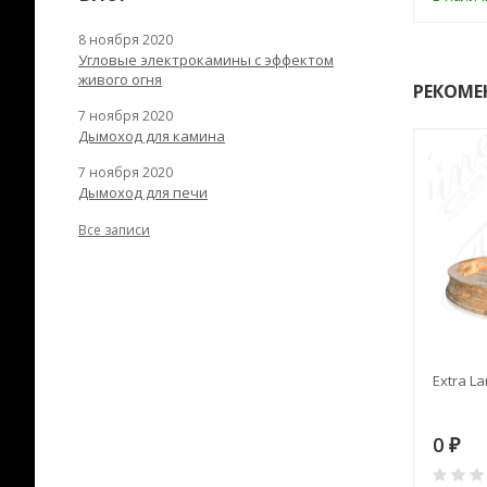
8 ноября 2020
Угловые электрокамины с эффектом
живого огня
РЕКОМЕ
7 ноября 2020
Дымоход для камина
7 ноября 2020
Дымоход для печи
Все записи
RANEK/10
Дымоход TONA с
Extra La
вентиляцией D=200L длина
6 м
28
73 982
0
₽
₽
₽
0
0