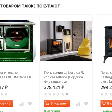
 ТОВАРОМ ТАКЖЕ ПОКУПАЮТ
топительно-
Печь камин La Nordica Fly
Печь к
я HERGOM Nansa II
con cassettone (Нордика
Casting
Флу с ящиком)
extra l
Кастин
17
378 121
299 
₽
₽
больша
0
0
орзину
В корзину
В 
ии
В наличии
В нали