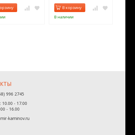
корзину
В корзину
В 
чии
В наличии
В нал
АКТЫ
68) 996 2745
 10.00 - 17.00
.00 - 16.00
mir-kaminov.ru