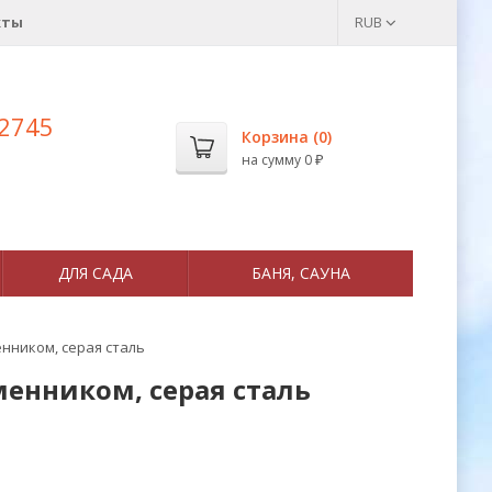
кты
RUB
 2745
Корзина (
0
)
на сумму
0
₽
ДЛЯ САДА
БАНЯ, САУНА
енником, серая сталь
менником, серая сталь