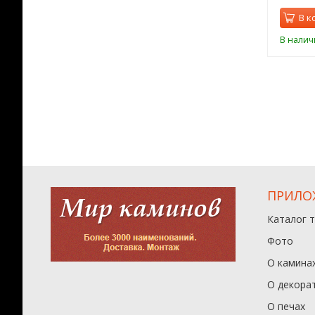
орзину
В корзину
В к
ии
В наличии
В налич
ПРИЛО
Каталог 
Фото
О камина
О декора
О печах