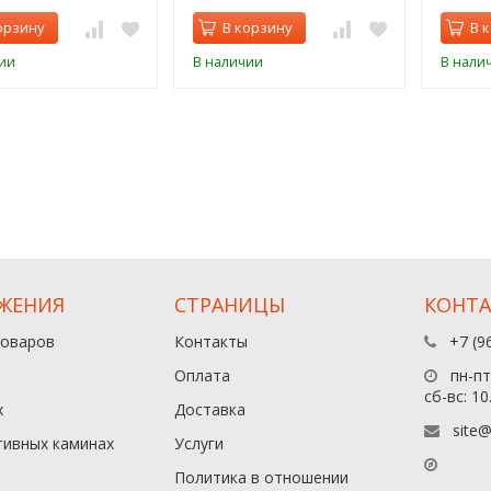
орзину
В корзину
В 
ии
В наличии
В нали
ЖЕНИЯ
СТРАНИЦЫ
КОНТ
товаров
Контакты
+7 (9
Оплата
пн-пт:
сб-вс: 10
х
Доставка
site@
тивных каминах
Услуги
Политика в отношении