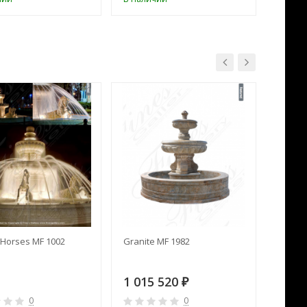
Horses MF 1002
Granite MF 1982
Cream 
1 015 520
391 
₽
0
0