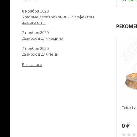
8 ноября 2020
Угловые электрокамины с эффектом
живого огня
РЕКОМЕ
7 ноября 2020
Дымоход для камина
7 ноября 2020
Дымоход для печи
Все записи
RANEK/10
Дымоход TONA с
Extra La
вентиляцией D=200L длина
6 м
28
73 982
0
₽
₽
₽
0
0