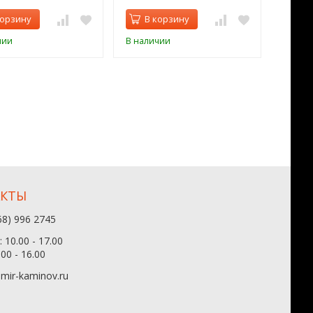
корзину
В корзину
В 
чии
В наличии
В нал
АКТЫ
68) 996 2745
 10.00 - 17.00
.00 - 16.00
mir-kaminov.ru