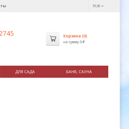
кты
RUB
 2745
Корзина (
0
)
на сумму
0
₽
ДЛЯ САДА
БАНЯ, САУНА