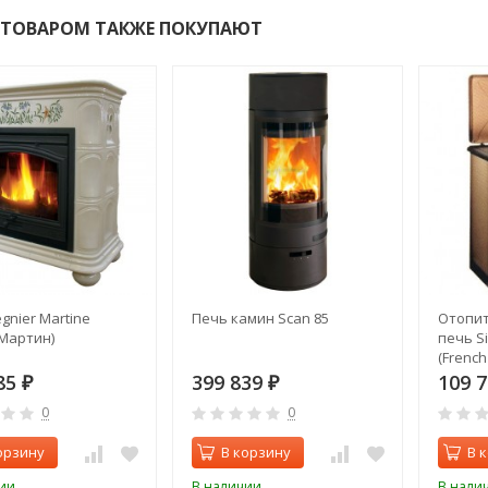
 ТОВАРОМ ТАКЖЕ ПОКУПАЮТ
gnier Martine
Печь камин Scan 85
Отопит
Мартин)
печь S
(French
85
399 839
109 
₽
₽
0
0
орзину
В корзину
В 
ии
В наличии
В нали