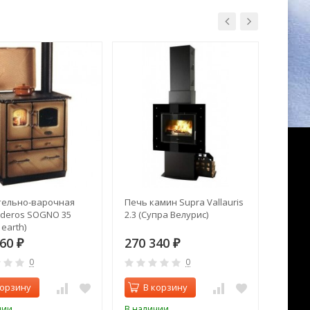
ельно-варочная
Печь камин Supra Vallauris
Печь 
ideros SOGNO 35
2.3 (Супра Велурис)
Hergo
 earth)
760
270 340
200 
₽
₽
0
0
корзину
В корзину
В 
чии
В наличии
В нал