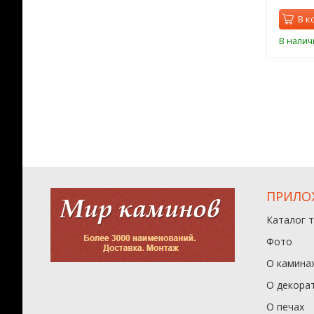
орзину
В корзину
В к
ии
В наличии
В налич
ПРИЛО
Каталог 
Фото
О камина
О декора
О печах