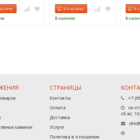
орзину
В корзину
В 
ии
В наличии
В нали
ЖЕНИЯ
СТРАНИЦЫ
КОНТ
товаров
Контакты
+7 (9
Оплата
пн-пт:
сб-вс: 10
х
Доставка
site@
тивных каминах
Услуги
Политика в отношении