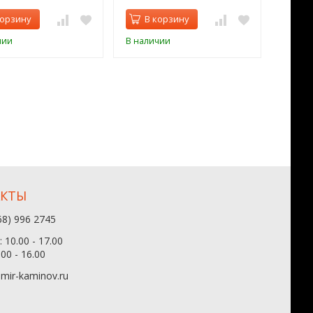
корзину
В корзину
В 
чии
В наличии
В нал
АКТЫ
68) 996 2745
 10.00 - 17.00
.00 - 16.00
mir-kaminov.ru