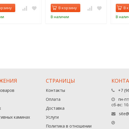
орзину
В корзину
В 
ии
В наличии
В нали
ЖЕНИЯ
СТРАНИЦЫ
КОНТ
товаров
Контакты
+7 (9
Оплата
пн-пт:
сб-вс: 10
х
Доставка
site@
тивных каминах
Услуги
Политика в отношении