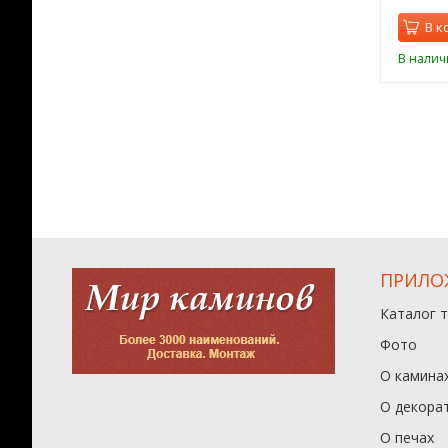
орзину
В корзину
В к
ии
В наличии
В налич
ПРИЛО
Каталог 
Фото
О камина
О декора
О печах