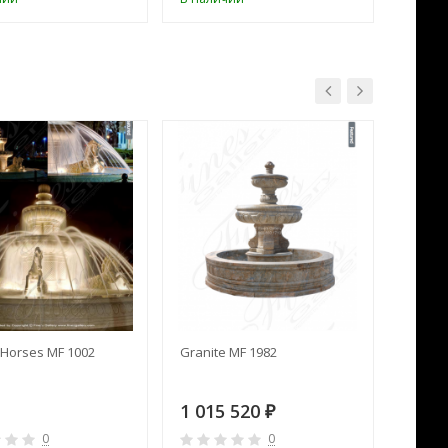
Horses MF 1002
Granite MF 1982
Cream 
1 015 520
391 
₽
0
0