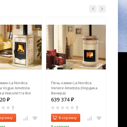
амин La Nordica
Печь камин La Nordica
Печь к
ta Vogue Ametista
Venere Ametista (Нордика
13 kw 
ка Николетта Вог
Венера)
т)
320
639 374
378 
₽
₽
0
0
корзину
В корзину
В 
чии
В наличии
В нал