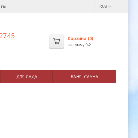
кты
RUB
 2745
Корзина (
0
)
на сумму
0
₽
ДЛЯ САДА
БАНЯ, САУНА