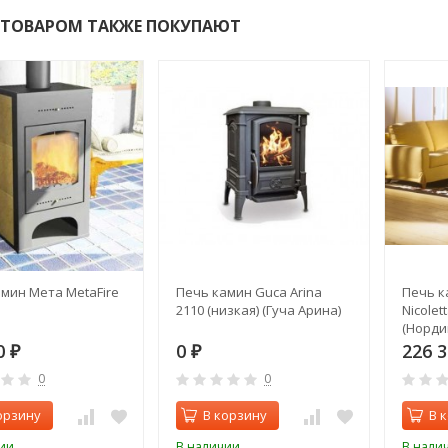
 ТОВАРОМ ТАКЖЕ ПОКУПАЮТ
мин Мета MetaFire
Печь камин Guca Arina
Печь к
2110 (низкая) (Гуча Арина)
Nicolet
(Норди
Аметис
0
0
226 
₽
₽
0
0
орзину
В корзину
В 
ии
В наличии
В нали