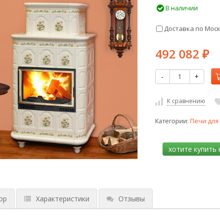
В наличии
Доставка по Мос
492 082
₽
-
+
К сравнению
Категории:
Печи для
ор
Характеристики
Отзывы