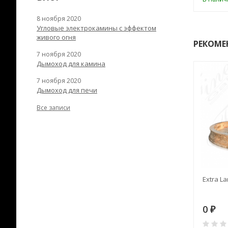
8 ноября 2020
Угловые электрокамины с эффектом
живого огня
РЕКОМЕ
7 ноября 2020
Дымоход для камина
7 ноября 2020
Дымоход для печи
Все записи
RANEK/10
Дымоход TONA с
Extra La
вентиляцией D=200L длина
6 м
28
73 982
0
₽
₽
₽
0
0