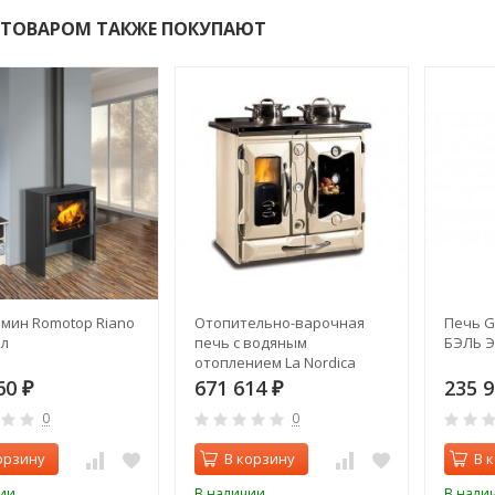
 ТОВАРОМ ТАКЖЕ ПОКУПАЮТ
мин Romotop Riano
Отопительно-варочная
Печь G
лл
печь с водяным
БЭЛЬ Э
отоплением La Nordica
TERMOSUPREMA Компакт
60
671 614
235 
₽
₽
DSA Crema
0
0
орзину
В корзину
В 
ии
В наличии
В нали