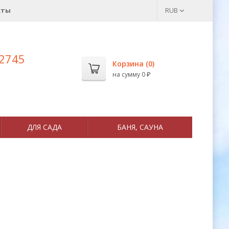
кты
RUB
 2745
Корзина (
0
)
на сумму
0
₽
ДЛЯ САДА
БАНЯ, САУНА