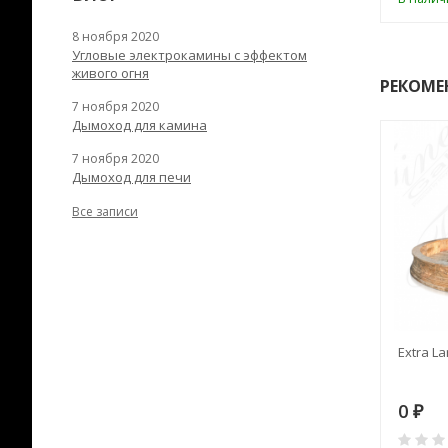
8 ноября 2020
Угловые электрокамины с эффектом
живого огня
РЕКОМЕ
7 ноября 2020
Дымоход для камина
7 ноября 2020
Дымоход для печи
Все записи
RANEK/10
Дымоход TONA с
Extra La
вентиляцией D=200L длина
6 м
28
73 982
0
₽
₽
₽
0
0