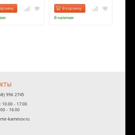
корзину
В корзину
В 
чии
В наличии
В нал
АКТЫ
68) 996 2745
 10.00 - 17.00
.00 - 16.00
mir-kaminov.ru