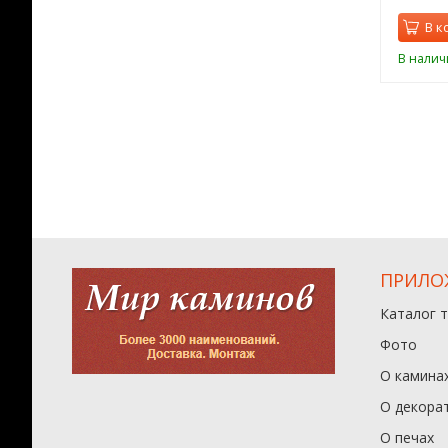
орзину
В корзину
В к
ии
В наличии
В налич
ПРИЛО
Каталог 
Фото
О камина
О декора
О печах