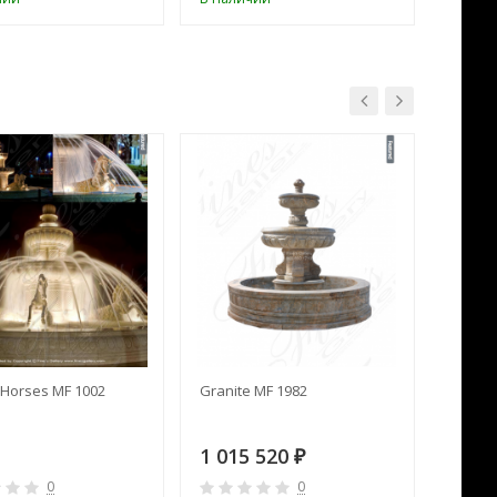
Horses MF 1002
Granite MF 1982
Cream 
1 015 520
391 
₽
0
0