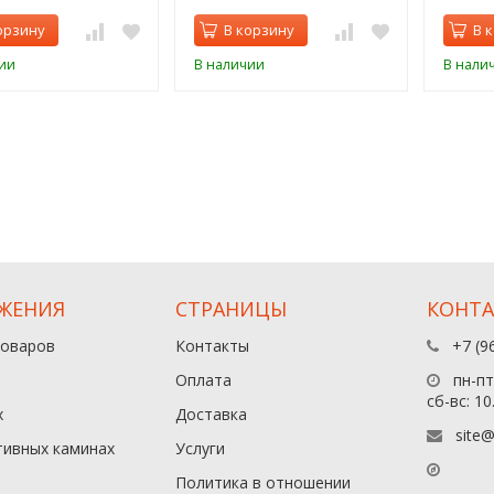
орзину
В корзину
В 
ии
В наличии
В нали
ЖЕНИЯ
СТРАНИЦЫ
КОНТ
товаров
Контакты
+7 (9
Оплата
пн-пт:
сб-вс: 10
х
Доставка
site@
тивных каминах
Услуги
Политика в отношении