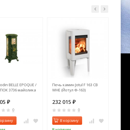
odin BELLE EPOQUE /
Печь камин Jotul F 163 CB
Печь 
ПОК 3736 майолика
WHE (Йотул Ф-163)
Thorma
905
232 015
48 0
₽
₽
0
0
корзину
В корзину
В 
чии
В наличии
В нал