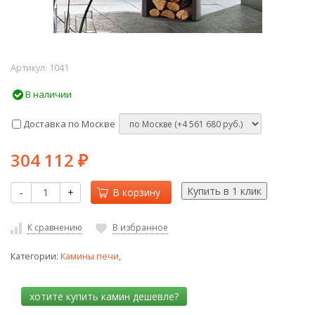
Артикул:
1041
В наличии
Доставка по Москве
304 112
₽
-
+
В корзину
К сравнению
В избранное
Категории:
Камины печи
,