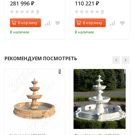
Кастингс Ресолуте
281 996
110 221
₽
₽
Акклаим)
0
0
В корзину
В корзину
В наличии
В наличии
РЕКОМЕНДУЕМ ПОСМОТРЕТЬ