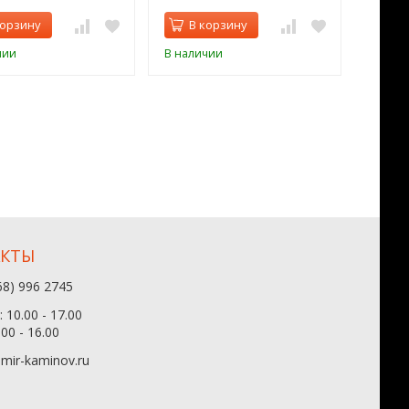
корзину
В корзину
В 
чии
В наличии
В нал
АКТЫ
68) 996 2745
 10.00 - 17.00
.00 - 16.00
mir-kaminov.ru