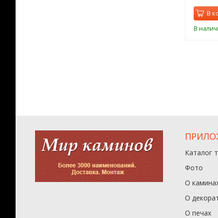
орзину
В корзину
В к
ии
В наличии
В налич
ПРИЛО
Каталог 
Фото
О камина
О декора
О печах