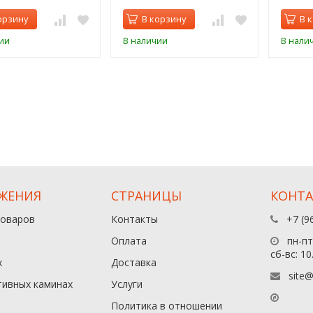
орзину
В корзину
В 
ии
В наличии
В нали
ЖЕНИЯ
СТРАНИЦЫ
КОНТ
товаров
Контакты
+7 (9
Оплата
пн-пт:
сб-вс: 10
х
Доставка
site@
тивных каминах
Услуги
Политика в отношении