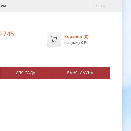
кты
RUB
 2745
Корзина (
0
)
на сумму
0
₽
ДЛЯ САДА
БАНЯ, САУНА