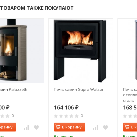
 ТОВАРОМ ТАКЖЕ ПОКУПАЮТ
мин Palazzetti
Печь камин Supra Watson
Печь к
с тепл
сталь
00
164 106
168 
₽
₽
0
0
орзину
В корзину
В 
ии
В наличии
В нали