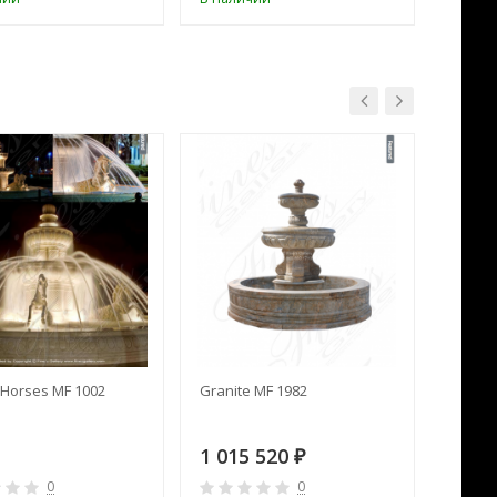
Horses MF 1002
Granite MF 1982
Cream 
1 015 520
391 
₽
0
0