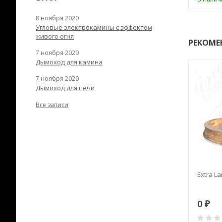
8 ноября 2020
Угловые электрокамины с эффектом
живого огня
РЕКОМЕ
7 ноября 2020
Дымоход для камина
7 ноября 2020
Дымоход для печи
Все записи
RANEK/10
Дымоход TONA с
Extra La
вентиляцией D=200L длина
6 м
28
73 982
0
₽
₽
₽
0
0