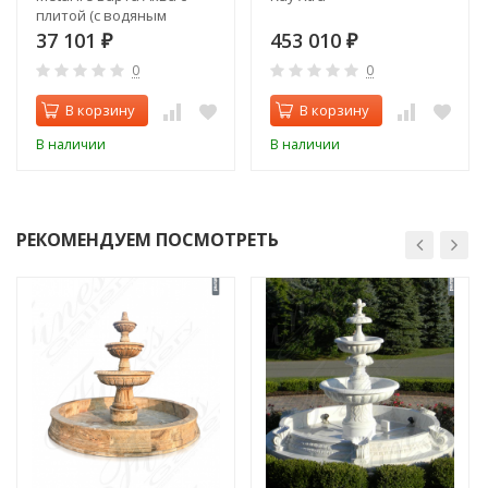
плитой (с водяным
контуром)
37 101
453 010
₽
₽
0
0
В корзину
В корзину
В наличии
В наличии
РЕКОМЕНДУЕМ ПОСМОТРЕТЬ