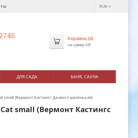
кты
RUB
 2745
Корзина (
0
)
на сумму
0
₽
ДЛЯ САДА
БАНЯ, САУНА
at small (Вермонт Кастингс Дачвест маленькая)
Cat small (Вермонт Кастингс