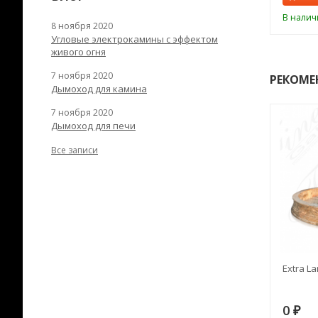
ии
В наличии
В налич
8 ноября 2020
Угловые электрокамины с эффектом
живого огня
7 ноября 2020
РЕКОМЕ
Дымоход для камина
7 ноября 2020
Дымоход для печи
Все записи
RANEK/10
Дымоход TONA с
Extra La
вентиляцией D=200L длина
6 м
28
73 982
0
₽
₽
₽