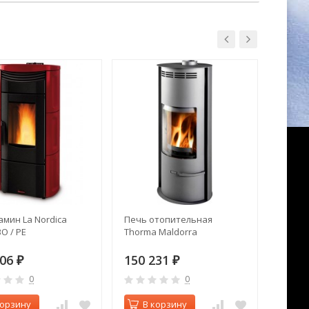
амин La Nordica
Печь отопительная
Печь к
O / PE
Thorma Maldorra
Nicole
Николе
806
150 231
368 
₽
₽
0
0
корзину
В корзину
В 