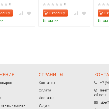
0
0
орзину
В корзину
В 
ии
В наличии
В нали
ЖЕНИЯ
СТРАНИЦЫ
КОНТ
товаров
Контакты
+7 (9
Оплата
пн-пт:
сб-вс: 10
х
Доставка
site@
тивных каминах
Услуги