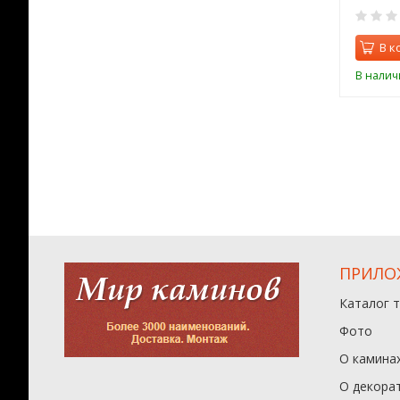
0
0
орзину
В корзину
В к
ии
В наличии
В налич
ПРИЛО
Каталог 
Фото
О камина
О декора