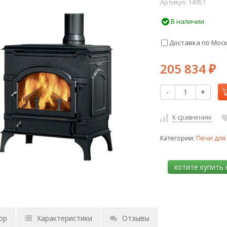
Артикул:
14951
В наличии
Доставка по Мос
205 834
₽
-
+
К сравнению
Категории:
Печи для
ор
Характеристики
Отзывы