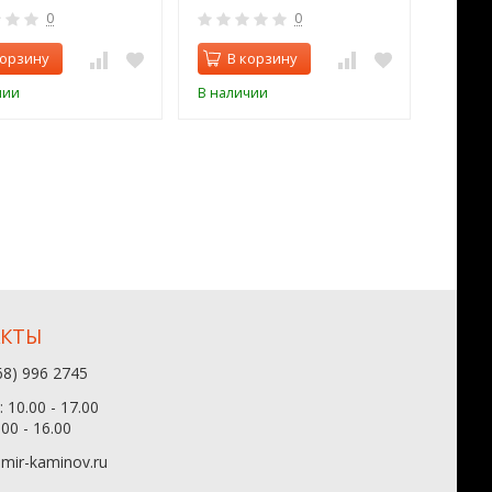
0
0
корзину
В корзину
В 
чии
В наличии
В нал
АКТЫ
68) 996 2745
 10.00 - 17.00
.00 - 16.00
mir-kaminov.ru