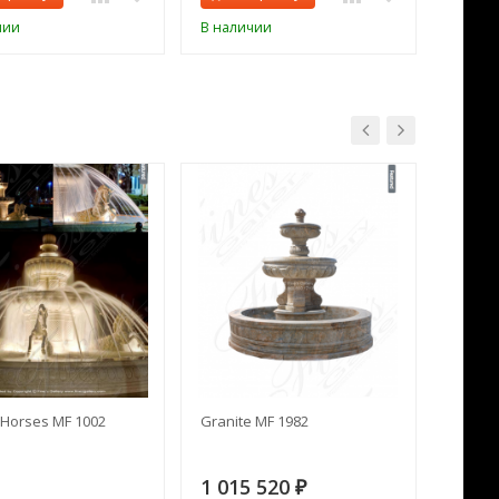
чии
В наличии
В нал
Horses MF 1002
Granite MF 1982
Cream 
1 015 520
391 
₽