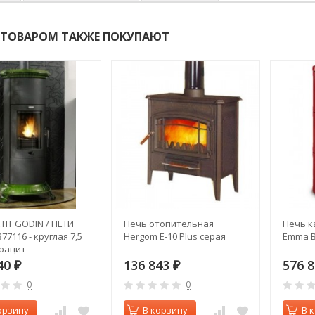
 ТОВАРОМ ТАКЖЕ ПОКУПАЮТ
TIT GODIN / ПЕТИ
Печь отопительная
Печь к
77116 - круглая 7,5
Hergom E-10 Plus серая
Emma B
трацит
40
136 843
576 
₽
₽
0
0
орзину
В корзину
В 