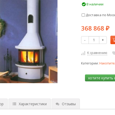
В наличии
Доставка по Мос
368 868
₽
-
+
К сравнению
Категории:
Накопите
ор
Характеристики
Отзывы