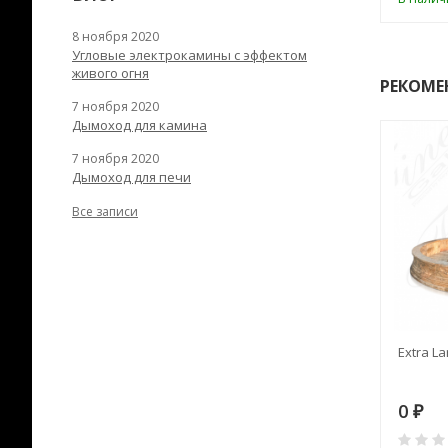
8 ноября 2020
Угловые электрокамины с эффектом
живого огня
РЕКОМЕ
7 ноября 2020
Дымоход для камина
7 ноября 2020
Дымоход для печи
Все записи
RANEK/10
Дымоход TONA с
Extra La
вентиляцией D=200L длина
6 м
28
73 982
0
₽
₽
₽
0
0