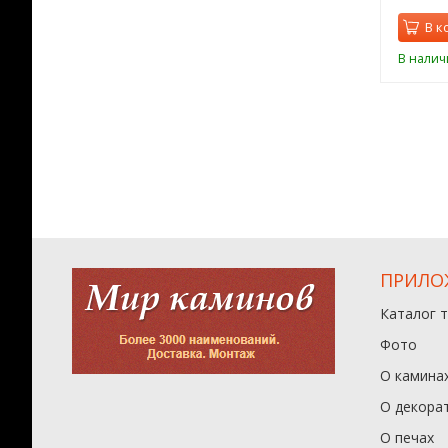
орзину
В корзину
В к
ии
В наличии
В налич
ПРИЛО
Каталог 
Фото
О камина
О декора
О печах