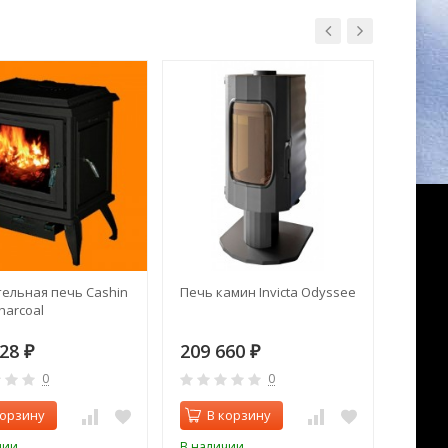
ельная печь Cashin
Печь камин Invicta Odyssee
Печь 
harcoal
Thorma
328
209 660
104 
₽
₽
0
0
корзину
В корзину
В 
чии
В наличии
В нал