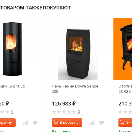
 ТОВАРОМ ТАКЖЕ ПОКУПАЮТ
мин Supra Still
Печь камин Dovre Sense
Отопит
200
C3-02 C
60
126 983
210 
₽
₽
0
0
орзину
В корзину
В 
ии
В наличии
В нали