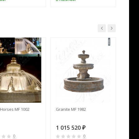
Horses MF 1002
Granite MF 1982
Cream 
1 015 520
391 
₽
0
0