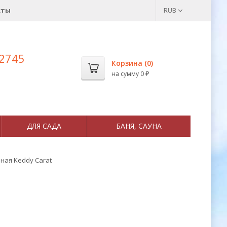
кты
RUB
 2745
Корзина (
0
)
на сумму
0
₽
ДЛЯ САДА
БАНЯ, САУНА
ная Keddy Carat