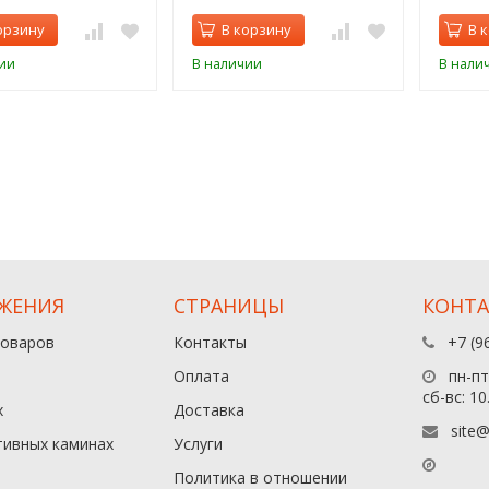
орзину
В корзину
В 
ии
В наличии
В нали
ЖЕНИЯ
СТРАНИЦЫ
КОНТ
товаров
Контакты
+7 (9
Оплата
пн-пт:
сб-вс: 10
х
Доставка
site@
тивных каминах
Услуги
Политика в отношении