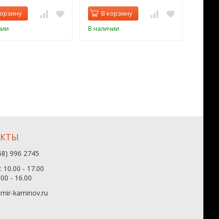
корзину
В корзину
В 
чии
В наличии
В нал
АКТЫ
68) 996 2745
 10.00 - 17.00
.00 - 16.00
mir-kaminov.ru