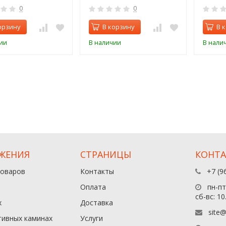
0
0
орзину
В корзину
В 
ии
В наличии
В нали
ЖЕНИЯ
СТРАНИЦЫ
КОНТ
товаров
Контакты
+7 (9
Оплата
пн-пт:
сб-вс: 10
х
Доставка
site@
тивных каминах
Услуги