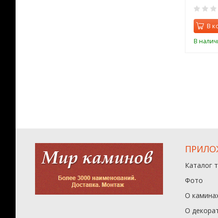
0
0
орзину
В корзину
В к
ии
В наличии
В налич
ПРИЛО
Каталог 
Фото
О камина
О декора