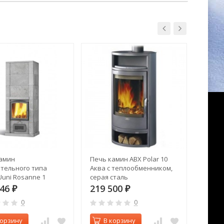
амин
Печь камин ABX Polar 10
Печь к
тельного типа
Аква с теплообменником,
Panor
uni Rosanne 1
серая сталь
Панор
546
219 500
50 2
₽
₽
0
0
корзину
В корзину
В 