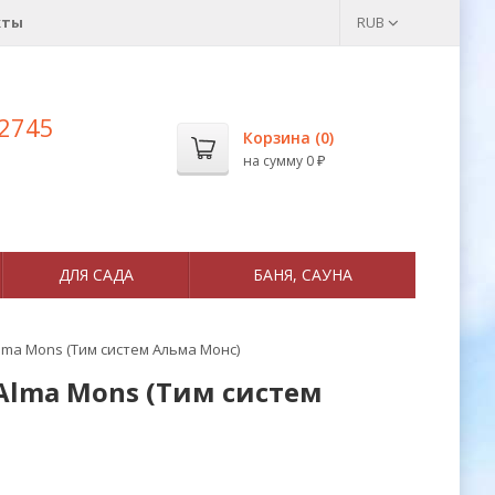
кты
RUB
 2745
Корзина (
0
)
на сумму
0
₽
ДЛЯ САДА
БАНЯ, САУНА
lma Mons (Тим систем Альма Монс)
Alma Mons (Тим систем