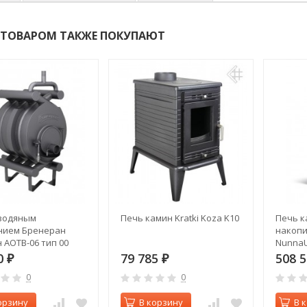
 ТОВАРОМ ТАКЖЕ ПОКУПАЮТ
 водяным
Печь камин Kratki Koza K10
Печь к
нием Бренеран
накопи
 АОТВ-06 тип 00
NunnaU
0
79 785
508 
₽
₽
0
0
орзину
В корзину
В 