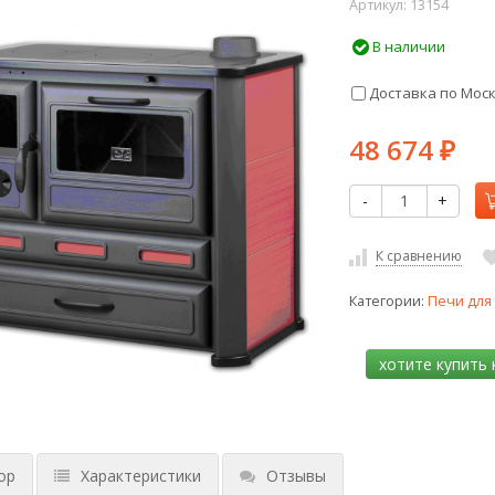
Артикул:
13154
В наличии
Доставка по Мос
48 674
₽
-
+
К сравнению
Категории:
Печи для
ор
Характеристики
Отзывы