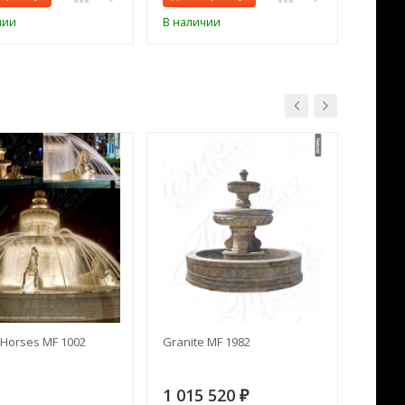
чии
В наличии
В нал
Horses MF 1002
Granite MF 1982
Cream 
1 015 520
391 
₽