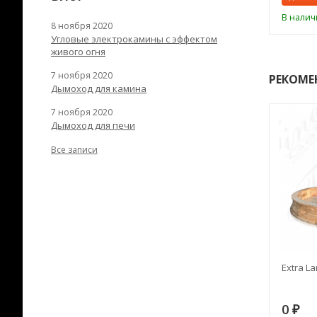
ии
В наличии
В налич
8 ноября 2020
Угловые электрокамины с эффектом
живого огня
7 ноября 2020
РЕКОМЕ
Дымоход для камина
7 ноября 2020
Дымоход для печи
Все записи
RANEK/10
Дымоход TONA с
Extra La
вентиляцией D=200L длина
6 м
28
73 982
0
₽
₽
₽