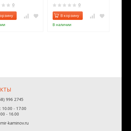
0
0
корзину
В корзину
В 
чии
В наличии
В нал
АКТЫ
68) 996 2745
 10.00 - 17.00
.00 - 16.00
mir-kaminov.ru