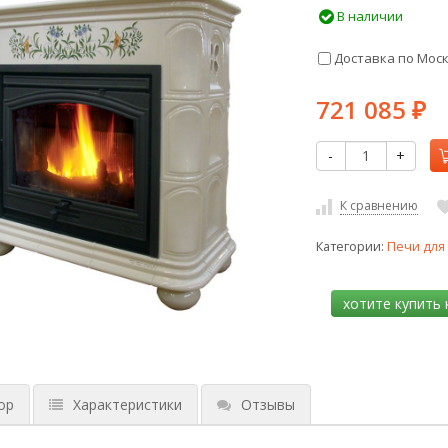
В наличии
Доставка по Мос
721 085
₽
-
+
К сравнению
Категории:
Печи для
ор
Характеристики
Отзывы