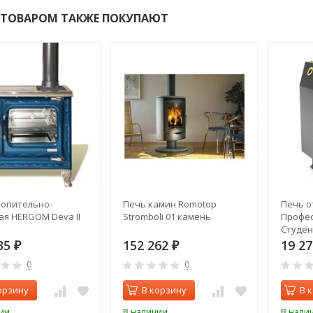
 ТОВАРОМ ТАКЖЕ ПОКУПАЮТ
топительно-
Печь камин Romotop
Печь о
я HERGOM Deva II
Stromboli 01 камень
Профес
Студен
35
152 262
19 2
₽
₽
0
0
орзину
В корзину
В 
ии
В наличии
В нали