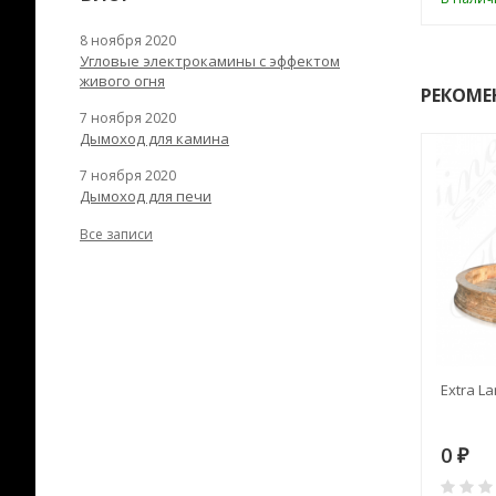
8 ноября 2020
Угловые электрокамины с эффектом
живого огня
РЕКОМЕ
7 ноября 2020
Дымоход для камина
7 ноября 2020
Дымоход для печи
Все записи
RANEK/10
Дымоход TONA с
Extra La
вентиляцией D=200L длина
6 м
28
73 982
0
₽
₽
₽
0
0