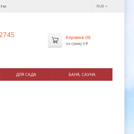
кты
RUB
 2745
Корзина (
0
)
на сумму
0
₽
ДЛЯ САДА
БАНЯ, САУНА