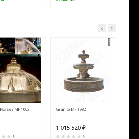
Horses MF 1002
Granite MF 1982
Cream 
1 015 520
391 
₽
0
0