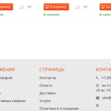
орзину
В корзину
В 
ии
В наличии
В нали
ЖЕНИЯ
СТРАНИЦЫ
КОНТ
товаров
Контакты
+7 (9
Оплата
пн-пт:
сб-вс: 10
х
Доставка
site@
тивных каминах
Услуги
Политика в отношении