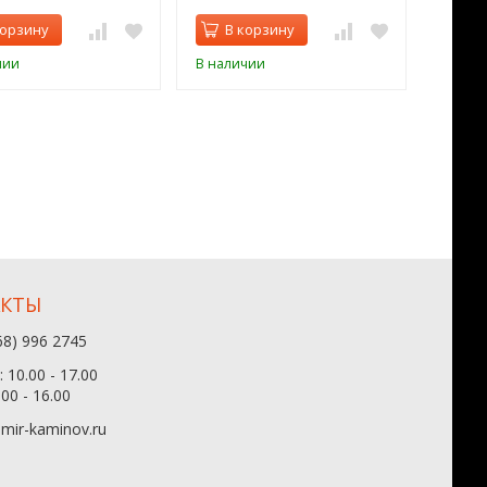
корзину
В корзину
В 
чии
В наличии
В нал
АКТЫ
68) 996 2745
 10.00 - 17.00
.00 - 16.00
mir-kaminov.ru