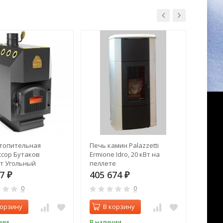
топительная
Печь камин Palazzetti
Печь к
сор Бутаков
Ermione Idro, 20 кВт на
т Угольный
пеллете
77
405 674
399 
₽
₽
0
0
корзину
В корзину
В 
чии
В наличии
В нал