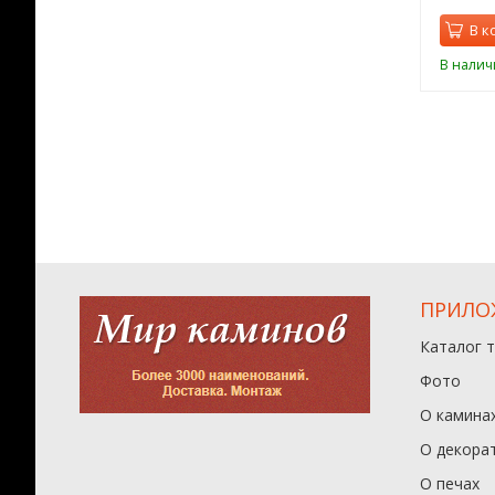
орзину
В корзину
В к
ии
В наличии
В налич
ПРИЛО
Каталог 
Фото
О камина
О декора
О печах