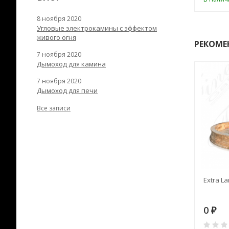
8 ноября 2020
Угловые электрокамины с эффектом
живого огня
РЕКОМЕ
7 ноября 2020
Дымоход для камина
7 ноября 2020
Дымоход для печи
Все записи
RANEK/10
Дымоход TONA с
Extra La
вентиляцией D=200L длина
6 м
28
73 982
0
₽
₽
₽
0
0