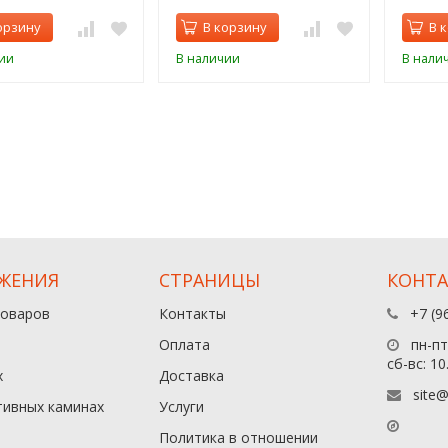
орзину
В корзину
В 
ии
В наличии
В нали
ЖЕНИЯ
СТРАНИЦЫ
КОНТ
товаров
Контакты
+7 (9
Оплата
пн-пт:
сб-вс: 10
х
Доставка
site@
тивных каминах
Услуги
Политика в отношении