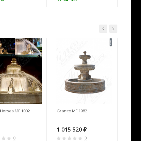
Horses MF 1002
Granite MF 1982
Cream 
1 015 520
391 
₽
0
0