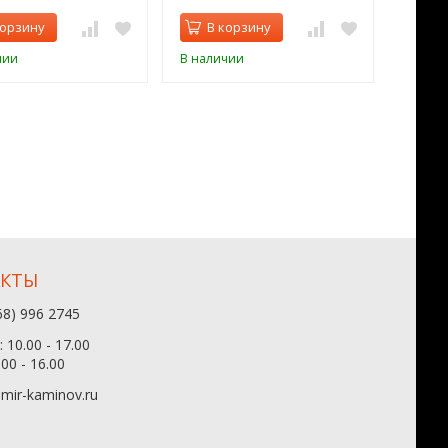
корзину
В корзину
В 
чии
В наличии
В нал
АКТЫ
68) 996 2745
 10.00 - 17.00
.00 - 16.00
mir-kaminov.ru