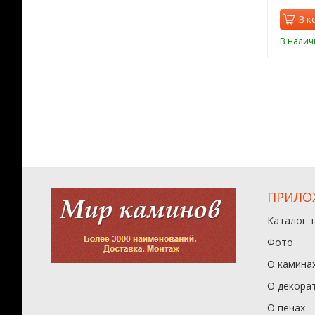
орзину
В корзину
В к
ии
В наличии
В налич
ПРИЛО
Каталог 
Фото
О камина
О декора
О печах