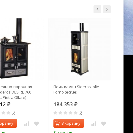
ельно-варочная
Печь камин Sideros Jolie
Отопи
deros DESIRE 760
Forno (ecrue)
печь E
 Pietra Ollare)
812
184 353
169 
₽
₽
0
0
корзину
В корзину
В 
чии
В наличии
В нал