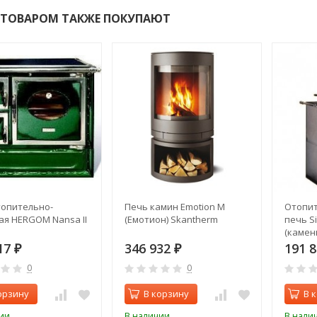
 ТОВАРОМ ТАКЖЕ ПОКУПАЮТ
топительно-
Печь камин Emotion M
Отопит
я HERGOM Nansa II
(Емотион) Skantherm
печь Si
(камень
17
346 932
191 
₽
₽
0
0
орзину
В корзину
В 
ии
В наличии
В нали