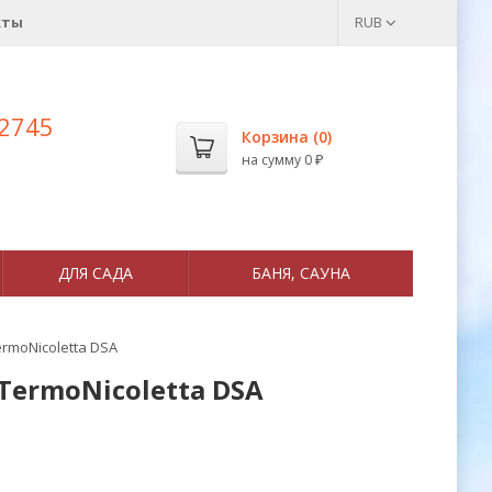
кты
RUB
 2745
Корзина (
0
)
на сумму
0
₽
ДЛЯ САДА
БАНЯ, САУНА
rmoNicoletta DSA
TermoNicoletta DSA