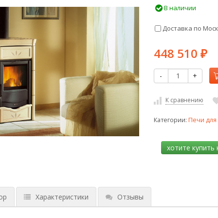
В наличии
Доставка по Мос
448 510
₽
-
+
К сравнению
Категории:
Печи для
ор
Характеристики
Отзывы