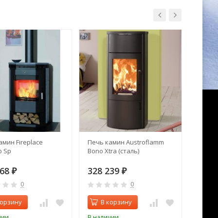
амин Fireplace
Печь камин Austroflamm
Печь к
o Sp
Bono Xtra (сталь)
968
328 239
142 
₽
₽
0
0
корзину
В корзину
В 
чии
В наличии
В нал