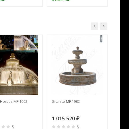
Horses MF 1002
Granite MF 1982
Cream 
1 015 520
391 
₽
0
0