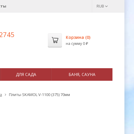
кты
RUB
 2745
Корзина (
0
)
на сумму
0
₽
ДЛЯ САДА
БАНЯ, САУНА
а
Плиты SKAMOL V-1100 (375) 70мм