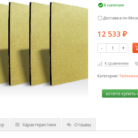
В наличии
Доставка по Мос
12 533
₽
-
+
К сравнению
Категории:
Теплоизо
ор
Характеристики
Отзывы