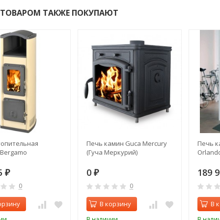
 ТОВАРОМ ТАКЖЕ ПОКУПАЮТ
топительная
Печь камин Guca Mercury
Печь к
 Bergamo
(Гуча Меркурий)
Orland
5
0
189 
₽
₽
0
0
орзину
В корзину
В 
ии
В наличии
В нали