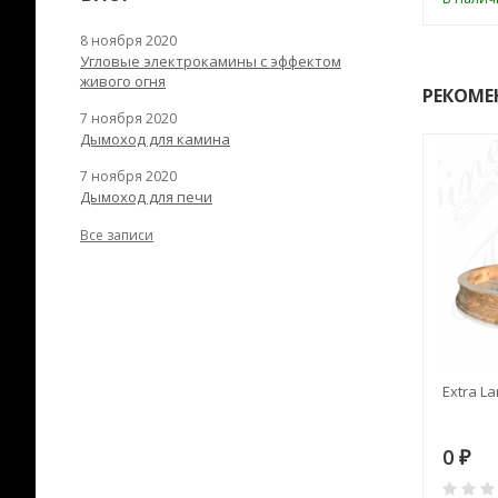
8 ноября 2020
Угловые электрокамины с эффектом
живого огня
РЕКОМЕ
7 ноября 2020
Дымоход для камина
7 ноября 2020
Дымоход для печи
Все записи
RANEK/10
Дымоход TONA с
Extra La
вентиляцией D=200L длина
6 м
28
73 982
0
₽
₽
₽
0
0