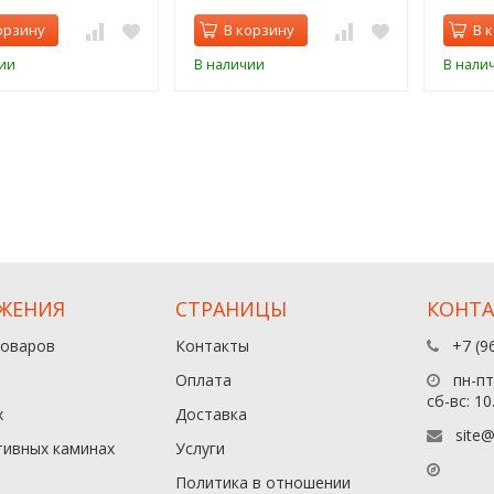
орзину
В корзину
В 
ии
В наличии
В нали
ЖЕНИЯ
СТРАНИЦЫ
КОНТ
товаров
Контакты
+7 (9
Оплата
пн-пт:
сб-вс: 10
х
Доставка
site@
тивных каминах
Услуги
Политика в отношении