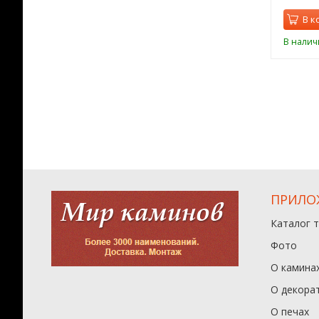
орзину
В корзину
В к
ии
В наличии
В налич
ПРИЛО
Каталог 
Фото
О камина
О декора
О печах