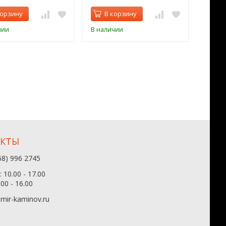
корзину
В корзину
В 
чии
В наличии
В нал
АКТЫ
68) 996 2745
 10.00 - 17.00
.00 - 16.00
mir-kaminov.ru