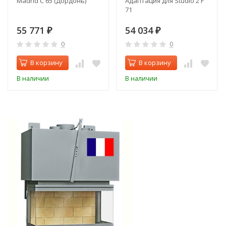
Madrid C 65 (Дордонь)
Адаптация для Studio 2 F
71
55 771
54 034
₽
₽
0
0
В корзину
В корзину
В наличии
В наличии