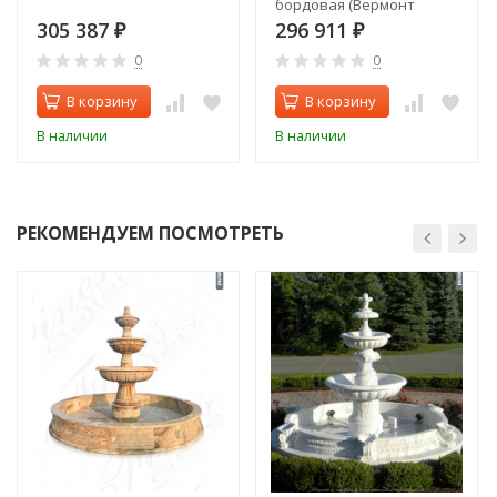
бордовая (Вермонт
Кастингс Ресолуте
305 387
296 911
₽
₽
Акклаим)
0
0
В корзину
В корзину
В наличии
В наличии
РЕКОМЕНДУЕМ ПОСМОТРЕТЬ