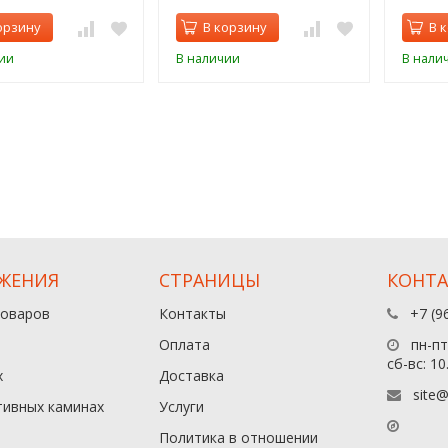
орзину
В корзину
В 
ии
В наличии
В нали
ЖЕНИЯ
СТРАНИЦЫ
КОНТ
товаров
Контакты
+7 (9
Оплата
пн-пт:
сб-вс: 10
х
Доставка
site@
тивных каминах
Услуги
Политика в отношении