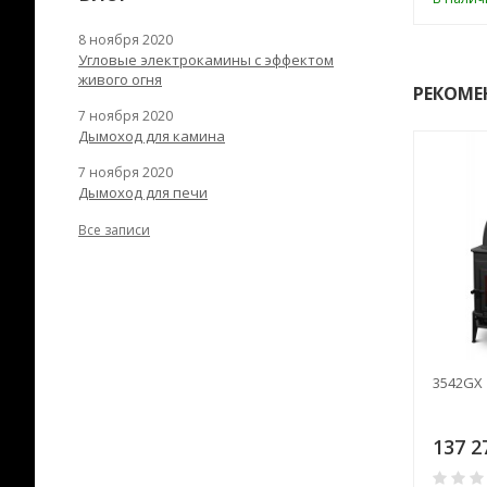
8 ноября 2020
Угловые электрокамины с эффектом
живого огня
РЕКОМЕ
7 ноября 2020
Дымоход для камина
7 ноября 2020
Дымоход для печи
Все записи
350CB3/SCXT
3542GX
58,80
149 759
137 2
₽
₽
0
0