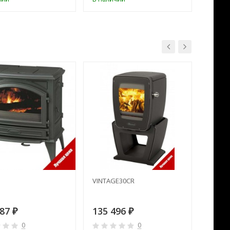
VINTAGE30CR
VINTA
387
135 496
134 
₽
₽
0
0