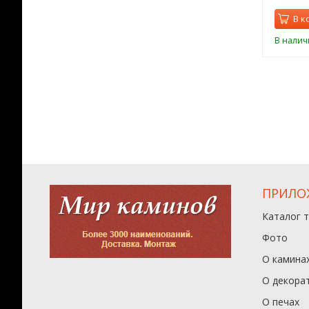
орзину
В корзину
В к
ии
В наличии
В налич
ПРИЛО
Каталог 
Фото
О камина
О декора
О печах