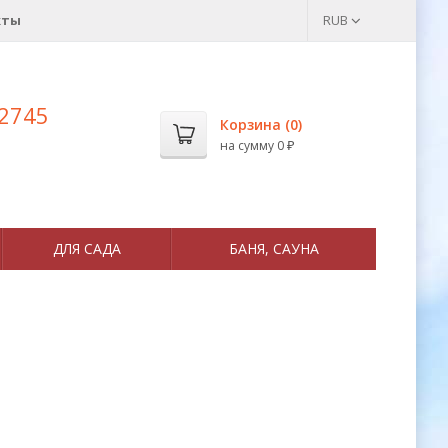
кты
RUB
 2745
Корзина (
0
)
на сумму
0
₽
ДЛЯ САДА
БАНЯ, САУНА