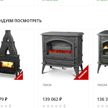
НДУЕМ ПОСМОТРЕТЬ
760GK
760GM
79
139 062
136 
₽
₽
0
0