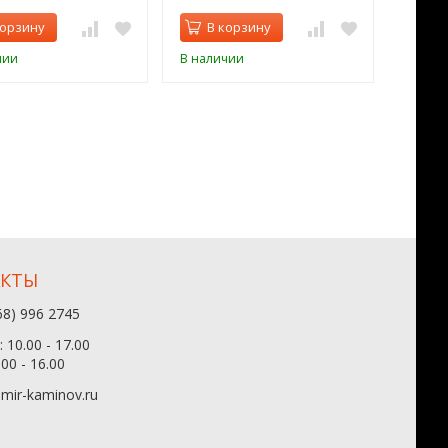
корзину
В корзину
В 
чии
В наличии
В нал
АКТЫ
68) 996 2745
 10.00 - 17.00
.00 - 16.00
mir-kaminov.ru