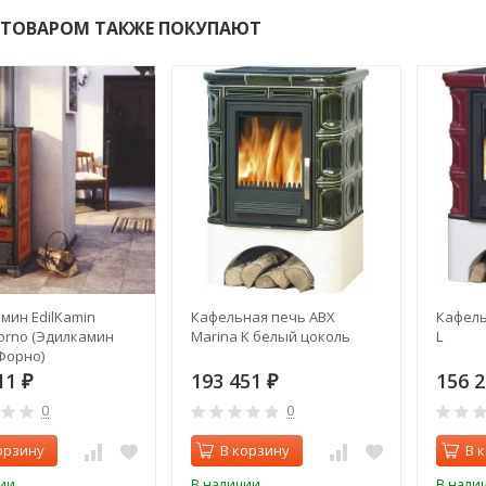
 ТОВАРОМ ТАКЖЕ ПОКУПАЮТ
мин EdilKamin
Кафельная печь ABX
Кафель
orno (Эдилкамин
Marina K белый цоколь
L
Форно)
11
193 451
156 
₽
₽
0
0
орзину
В корзину
В 
ии
В наличии
В нали