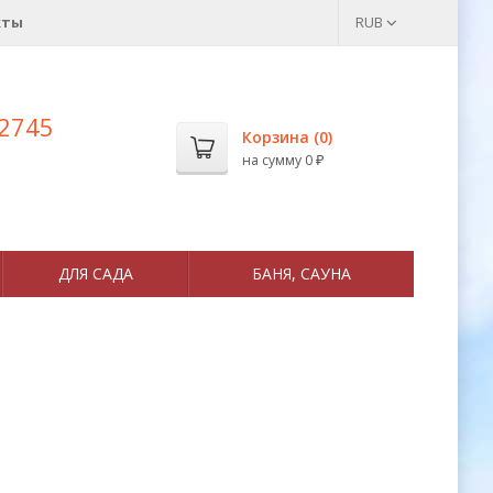
кты
RUB
 2745
Корзина (
0
)
на сумму
0
₽
ДЛЯ САДА
БАНЯ, САУНА