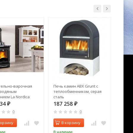
ельно-варочная
Печь камин ABX Grunt с
Отопи
 водяным
теплообменником, серая
T2-01
нием La Nordica
сталь
ucinotta DSA Nero
534
187 258
142 
₽
₽
0
0
корзину
В корзину
В 
чии
В наличии
В нал