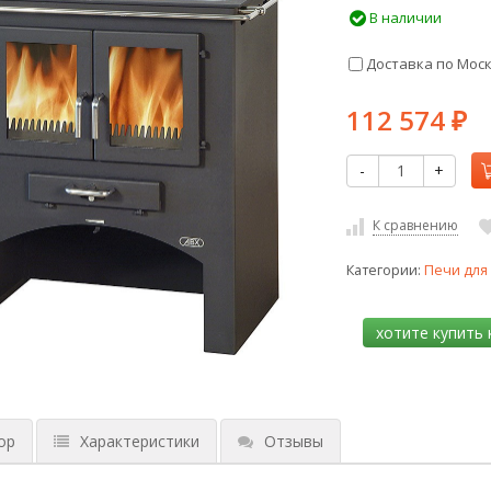
В наличии
Доставка по Мос
112 574
₽
-
+
К сравнению
Категории:
Печи для
ор
Характеристики
Отзывы