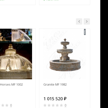
Horses MF 1002
Granite MF 1982
Cream 
1 015 520
391 
₽
0
0