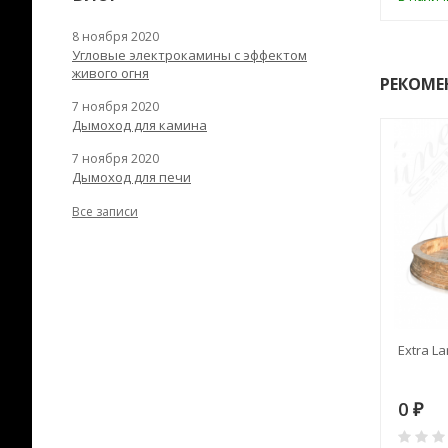
8 ноября 2020
Угловые электрокамины с эффектом
живого огня
РЕКОМЕ
7 ноября 2020
Дымоход для камина
7 ноября 2020
Дымоход для печи
Все записи
RANEK/10
Дымоход TONA с
Extra La
вентиляцией D=200L длина
6 м
28
73 982
0
₽
₽
₽
0
0