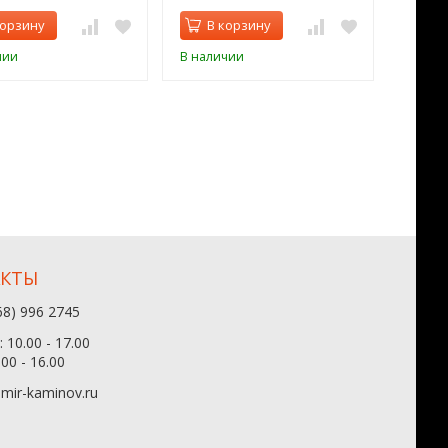
корзину
В корзину
В 
чии
В наличии
В нал
АКТЫ
68) 996 2745
 10.00 - 17.00
.00 - 16.00
mir-kaminov.ru