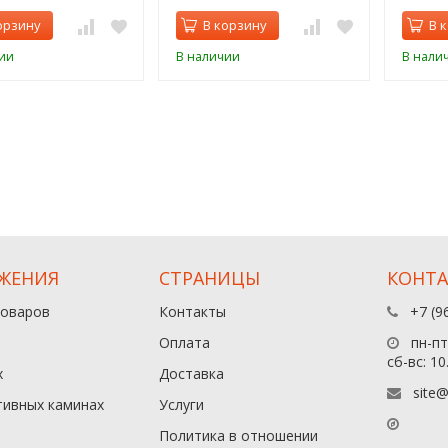
орзину
В корзину
В 
ии
В наличии
В нали
ЖЕНИЯ
СТРАНИЦЫ
КОНТ
товаров
Контакты
+7 (9
Оплата
пн-пт:
сб-вс: 10
х
Доставка
site@
тивных каминах
Услуги
Политика в отношении