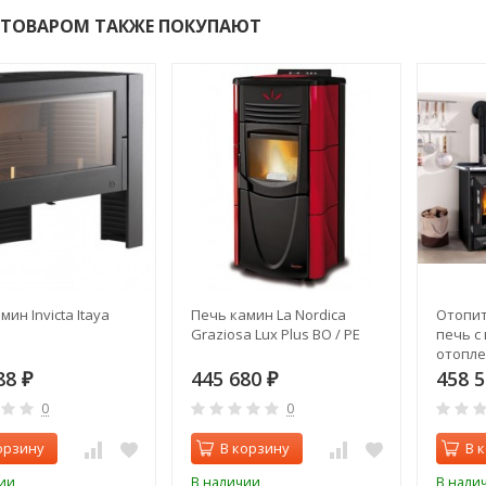
 ТОВАРОМ ТАКЖЕ ПОКУПАЮТ
ин Invicta Itaya
Печь камин La Nordica
Отопит
Graziosa Lux Plus BO / PE
печь с
отопле
TermoC
88
445 680
458 
₽
₽
0
0
орзину
В корзину
В 
ии
В наличии
В нали