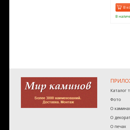
орзину
В корзину
В к
ии
В наличии
В налич
ПРИЛО
Каталог 
Фото
О камина
О декора
О печах