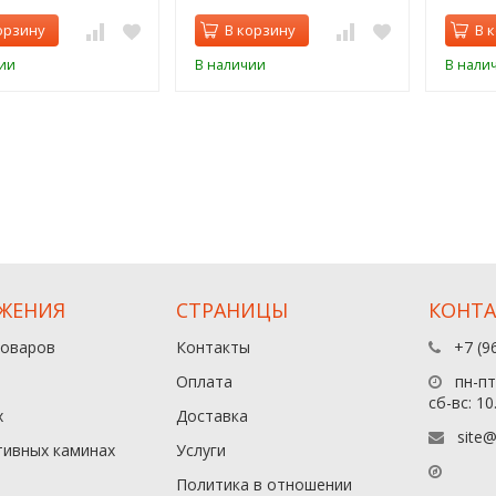
орзину
В корзину
В 
ии
В наличии
В нали
ЖЕНИЯ
СТРАНИЦЫ
КОНТ
товаров
Контакты
+7 (9
Оплата
пн-пт:
сб-вс: 10
х
Доставка
site@
тивных каминах
Услуги
Политика в отношении