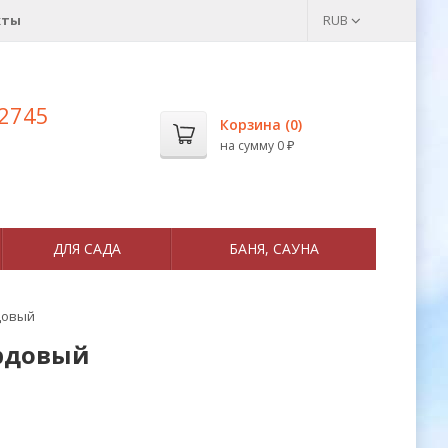
кты
RUB
 2745
Корзина (
0
)
на сумму
0
₽
ДЛЯ САДА
БАНЯ, САУНА
рдовый
ордовый