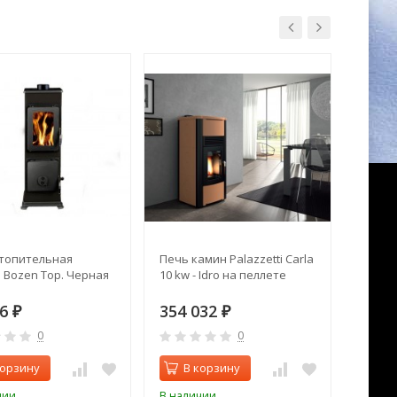
топительная
Печь камин Palazzetti Carla
Печь 
 Bozen Top. Черная
10 kw - Idro на пеллете
76
354 032
126 
₽
₽
0
0
корзину
В корзину
В 
чии
В наличии
В нал