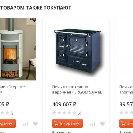
 ТОВАРОМ ТАКЖЕ ПОКУПАЮТ
мин Fireplace
Печь отопительно-
Печь о
 K
варочная HERGOM SAJA 8D
Thorma
05
409 607
39 5
₽
₽
0
0
орзину
В корзину
В 
ии
В наличии
В нали