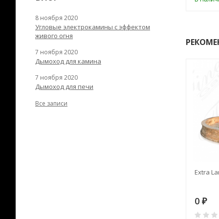
8 ноября 2020
Угловые электрокамины с эффектом
живого огня
РЕКОМЕ
7 ноября 2020
Дымоход для камина
7 ноября 2020
Дымоход для печи
Все записи
RANEK/10
Дымоход TONA с
Extra La
вентиляцией D=200L длина
6 м
28
73 982
0
₽
₽
₽
0
0