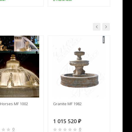
Horses MF 1002
Granite MF 1982
Cream 
1 015 520
391 
₽
0
0