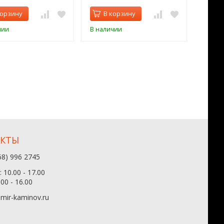
корзину
В корзину
В 
чии
В наличии
В нал
АКТЫ
68) 996 2745
 10.00 - 17.00
.00 - 16.00
mir-kaminov.ru