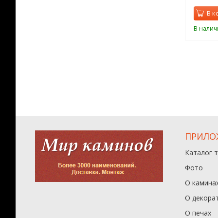
орзину
В корзину
В к
ии
В наличии
В налич
ПРИЛО
Каталог 
Фото
О камина
О декора
О печах