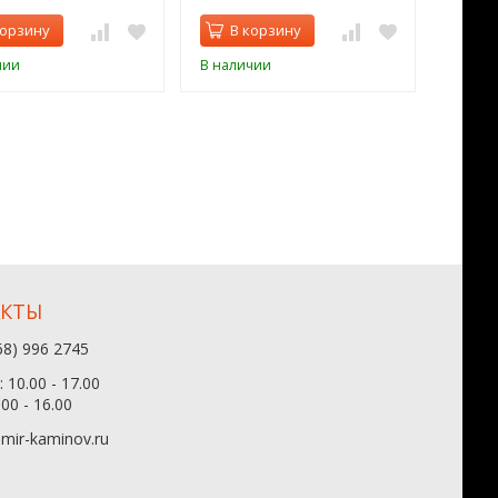
корзину
В корзину
В 
чии
В наличии
В нал
АКТЫ
68) 996 2745
 10.00 - 17.00
.00 - 16.00
mir-kaminov.ru