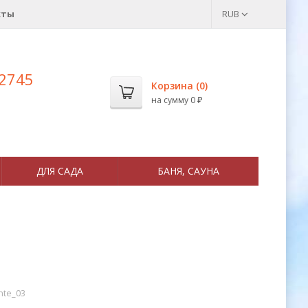
кты
RUB
 2745
Корзина (
0
)
на сумму
0
₽
ДЛЯ САДА
БАНЯ, САУНА
nte_03