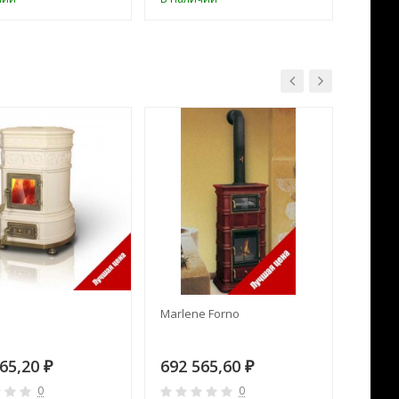
Marlene Forno
Rondo (
165,20
692 565,60
780 
₽
₽
0
0