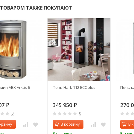
 ТОВАРОМ ТАКЖЕ ПОКУПАЮТ
мин ABX Arktis 6
Печь Hark 112 ECOplus
Печь к
07
345 950
270 
₽
₽
0
0
орзину
В корзину
В 
ии
В наличии
В нали