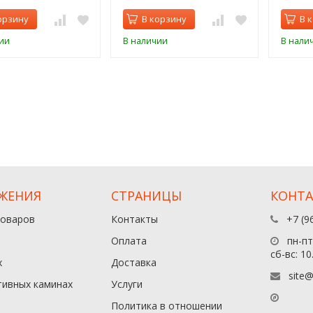
орзину
В корзину
В 
ии
В наличии
В нали
ЖЕНИЯ
СТРАНИЦЫ
КОНТ
товаров
Контакты
+7 (9
Оплата
пн-пт:
сб-вс: 10
х
Доставка
site@
тивных каминах
Услуги
Политика в отношении