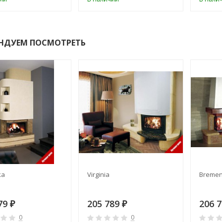
НДУЕМ ПОСМОТРЕТЬ
ka
Virginia
Breme
79
205 789
206 
₽
₽
0
0