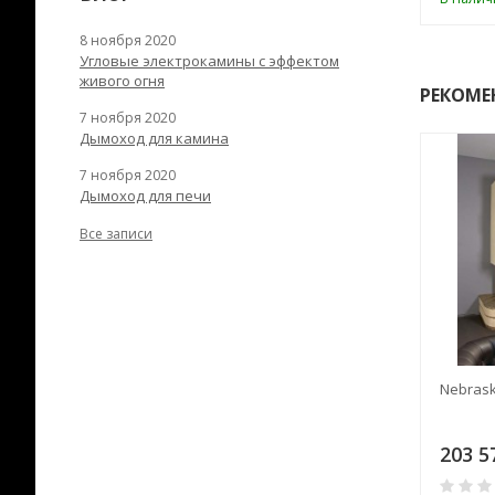
8 ноября 2020
Угловые электрокамины с эффектом
живого огня
РЕКОМЕ
7 ноября 2020
Дымоход для камина
7 ноября 2020
Дымоход для печи
Все записи
en
Zurich
Nebras
60
193 979
203 5
₽
₽
0
0