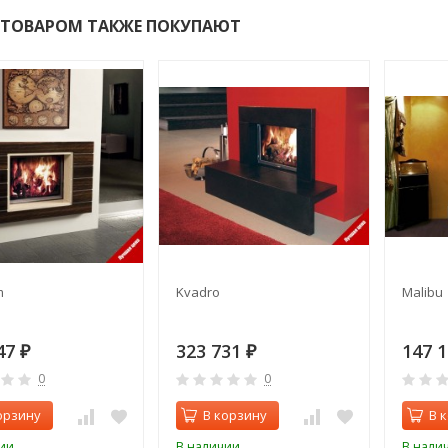
 ТОВАРОМ ТАКЖЕ ПОКУПАЮТ
m
Kvadro
Malibu
47
323 731
147 
₽
₽
0
0
орзину
В корзину
В 
ии
В наличии
В нали