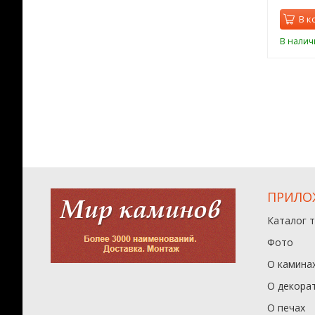
орзину
В корзину
В к
ии
В наличии
В налич
ПРИЛО
Каталог 
Фото
О камина
О декора
О печах