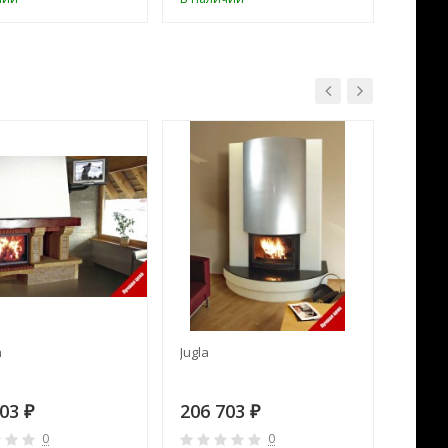
n
Jugla
Barcel
703
206 703
200 
₽
₽
0
0