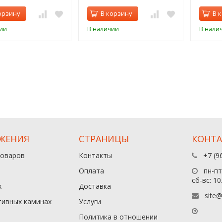
орзину
В корзину
В 
ии
В наличии
В нали
ЖЕНИЯ
СТРАНИЦЫ
КОНТ
товаров
Контакты
+7 (9
Оплата
пн-пт:
сб-вс: 10
х
Доставка
site@
тивных каминах
Услуги
Политика в отношении