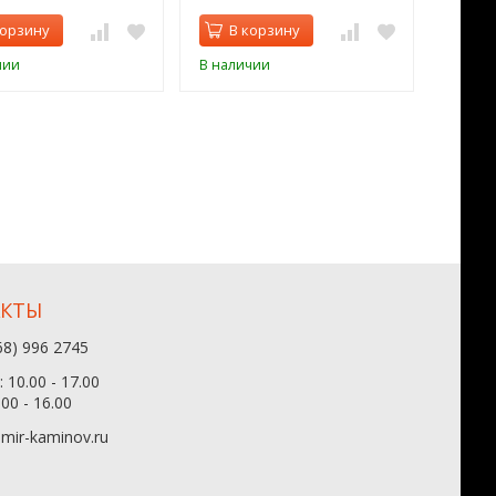
корзину
В корзину
В 
чии
В наличии
В нал
АКТЫ
68) 996 2745
 10.00 - 17.00
.00 - 16.00
mir-kaminov.ru