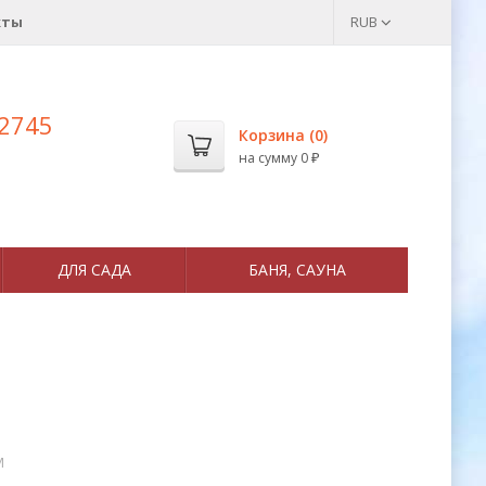
кты
RUB
 2745
Корзина (
0
)
на сумму
0
₽
ДЛЯ САДА
БАНЯ, САУНА
M