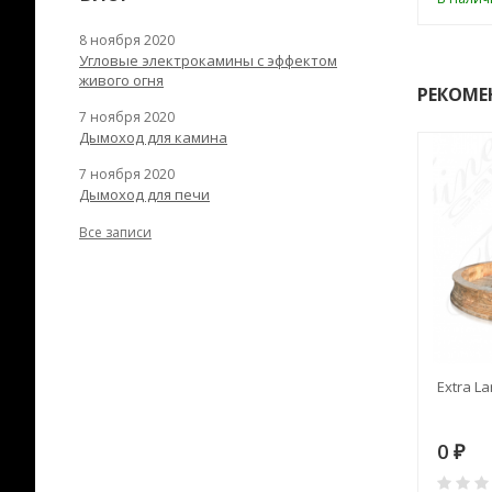
8 ноября 2020
Угловые электрокамины с эффектом
живого огня
РЕКОМЕ
7 ноября 2020
Дымоход для камина
7 ноября 2020
Дымоход для печи
Все записи
RANEK/10
Дымоход TONA с
Extra La
вентиляцией D=200L длина
6 м
28
73 982
0
₽
₽
₽
0
0