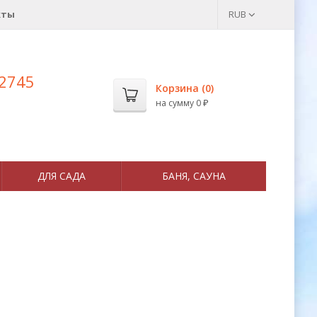
кты
RUB
 2745
Корзина (
0
)
на сумму
0
₽
ДЛЯ САДА
БАНЯ, САУНА