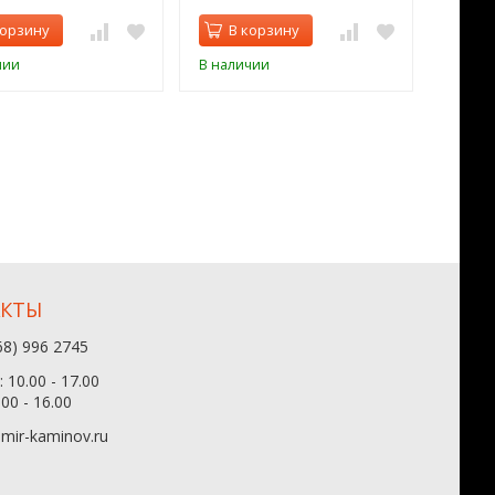
корзину
В корзину
В 
чии
В наличии
В нал
АКТЫ
68) 996 2745
 10.00 - 17.00
.00 - 16.00
mir-kaminov.ru