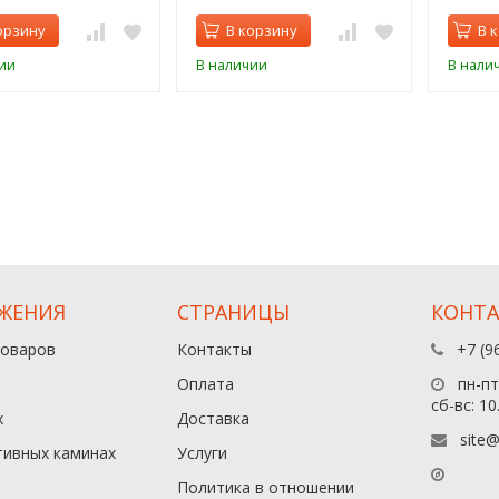
орзину
В корзину
В 
ии
В наличии
В нали
ЖЕНИЯ
СТРАНИЦЫ
КОНТ
товаров
Контакты
+7 (9
Оплата
пн-пт:
сб-вс: 10
х
Доставка
site@
тивных каминах
Услуги
Политика в отношении