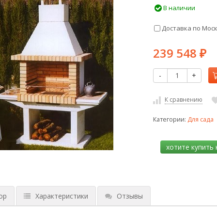
В наличии
Доставка по Мос
239 548
₽
-
+
К сравнению
Категории:
Для сада
ор
Характеристики
Отзывы