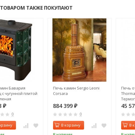
 ТОВАРОМ ТАКЖЕ ПОКУПАЮТ
амин Бавария
Печь камин Sergio Leoni
Печь о
 с чугунной плитой
Corsara
Thorma 
еленая
Термоп
3
884 399
45 5
₽
₽
0
0
орзину
В корзину
В 
ии
В наличии
В нали