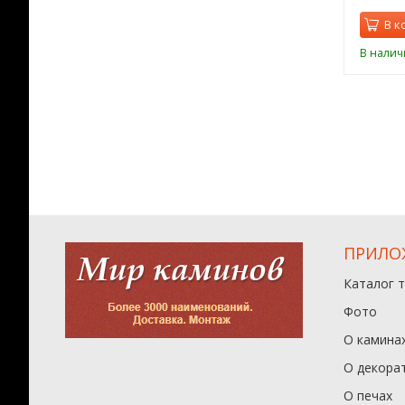
орзину
В корзину
В к
ии
В наличии
В налич
ПРИЛО
Каталог 
Фото
О камина
О декора
О печах