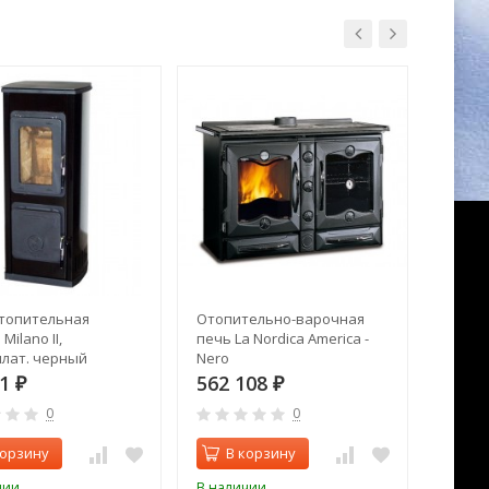
топительная
Отопительно-варочная
Печь к
Milano II,
печь La Nordica America -
(Йотул
лат. черный
Nero
71
562 108
115 
₽
₽
0
0
корзину
В корзину
В 
чии
В наличии
В нал