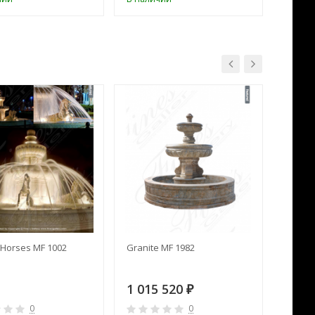
Horses MF 1002
Granite MF 1982
Cream 
1 015 520
391 
₽
0
0