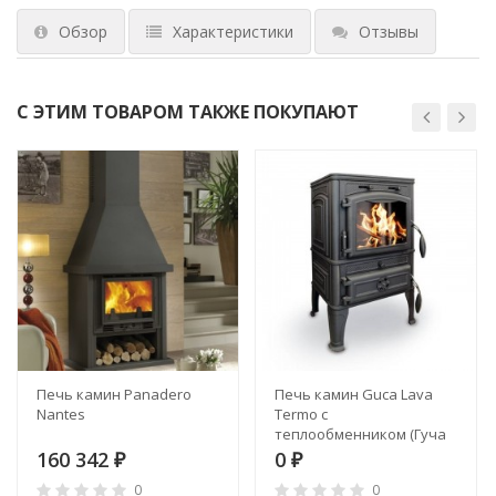
Обзор
Характеристики
Отзывы
С ЭТИМ ТОВАРОМ ТАКЖЕ ПОКУПАЮТ
Печь камин Panadero
Печь камин Guca Lava
Nantes
Termo с
теплообменником (Гуча
Лава)
160 342
0
₽
₽
0
0