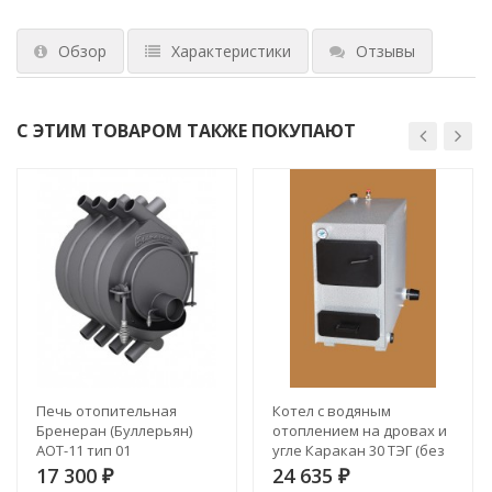
Обзор
Характеристики
Отзывы
С ЭТИМ ТОВАРОМ ТАКЖЕ ПОКУПАЮТ
Печь отопительная
Котел с водяным
Бренеран (Буллерьян)
отоплением на дровах и
АОТ-11 тип 01
угле Каракан 30 ТЭГ (без
ТЭНБ)
17 300
24 635
₽
₽