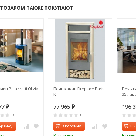
 ТОВАРОМ ТАКЖЕ ПОКУПАЮТ
ин Palazzetti Olivia
Печь камин Fireplace Paris
Печь к
K
3S лим
77
77 965
196 
₽
₽
0
0
орзину
В корзину
В 
ии
В наличии
В нали