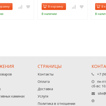
орзину
В корзину
В 
ии
В наличии
В нали
ЖЕНИЯ
СТРАНИЦЫ
КОНТ
товаров
Контакты
+7 (9
Оплата
пн-пт:
сб-вс: 10
х
Доставка
site@
тивных каминах
Услуги
Политика в отношении