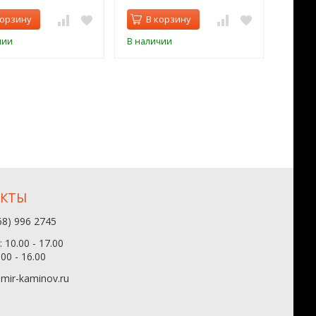
корзину
В корзину
В 
чии
В наличии
В нал
АКТЫ
68) 996 2745
 10.00 - 17.00
.00 - 16.00
mir-kaminov.ru