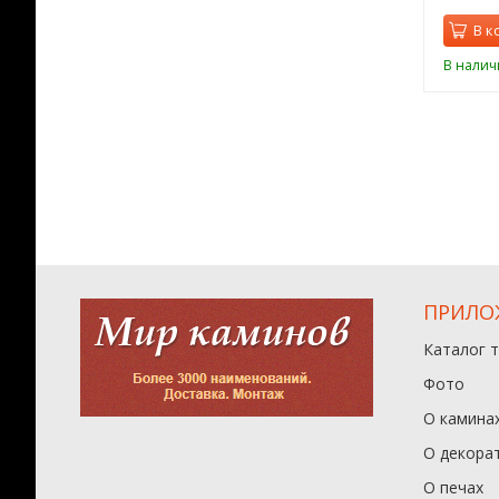
орзину
В корзину
В к
ии
В наличии
В налич
ПРИЛО
Каталог 
Фото
О камина
О декора
О печах