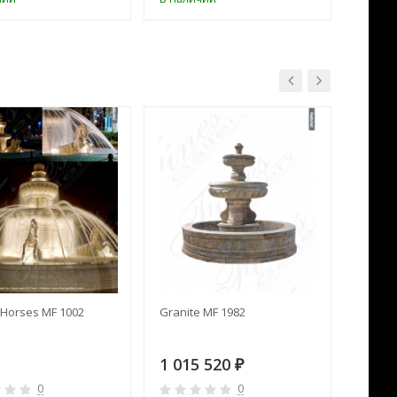
Horses MF 1002
Granite MF 1982
Cream 
1 015 520
391 
₽
0
0