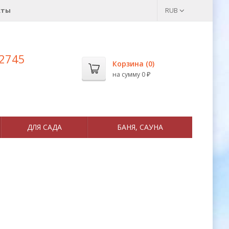
кты
RUB
 2745
Корзина (
0
)
на сумму
0
₽
ДЛЯ САДА
БАНЯ, САУНА