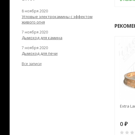
8 ноября 2020
Угловые электрокамины с эффектом
живого огня
РЕКОМЕ
7 ноября 2020
Дымоход для камина
7 ноября 2020
Дымоход для печи
Все записи
RANEK/10
Дымоход TONA с
Extra La
вентиляцией D=200L длина
6 м
28
73 982
0
₽
₽
₽
0
0