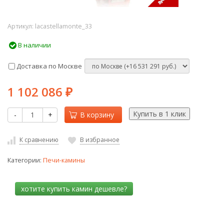
Артикул:
lacastellamonte_33
В наличии
Доставка по Москве
1 102 086
₽
-
+
В корзину
К сравнению
В избранное
Категории:
Печи-камины