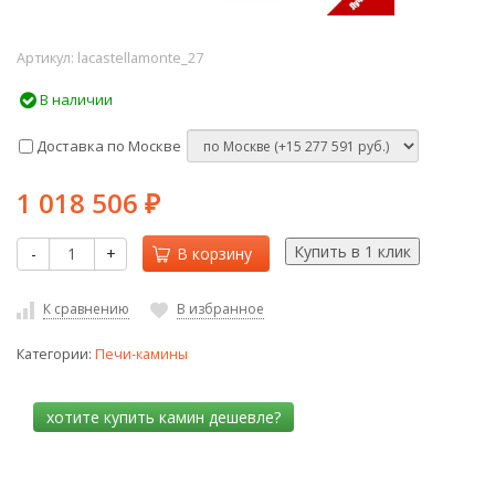
Артикул:
lacastellamonte_27
В наличии
Доставка по Москве
1 018 506
₽
-
+
В корзину
К сравнению
В избранное
Категории:
Печи-камины