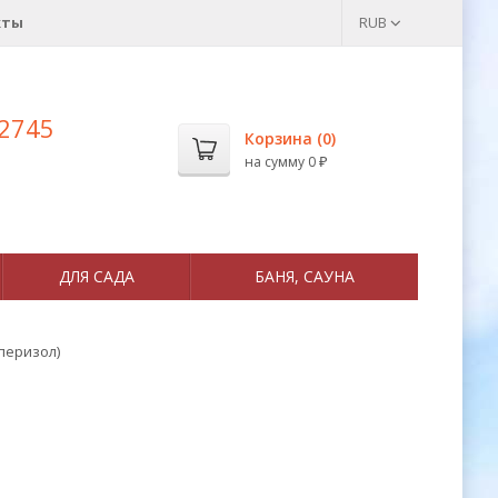
кты
RUB
 2745
Корзина (
0
)
на сумму
0
₽
ДЛЯ САДА
БАНЯ, САУНА
уперизол)