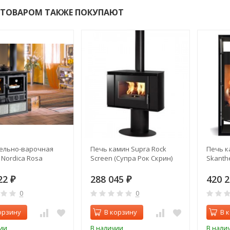
 ТОВАРОМ ТАКЖЕ ПОКУПАЮТ
ельно-варочная
Печь камин Supra Rock
Печь к
 Nordica Rosa
Screen (Супра Рок Скрин)
Skanth
22
288 045
420 
₽
₽
0
0
орзину
В корзину
В 
ии
В наличии
В нали