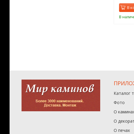
орзину
В корзину
В к
ии
В наличии
В налич
ПРИЛО
Каталог 
Фото
О камина
О декора
О печах