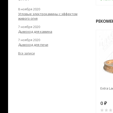
8 ноября 2020
Угловые электрокамины с эффектом
живого огня
РЕКОМЕ
7 ноября 2020
Дымоход для камина
7 ноября 2020
Дымоход для печи
Все записи
RANEK/10
Дымоход TONA с
Extra La
вентиляцией D=200L длина
6 м
28
73 982
0
₽
₽
₽
0
0