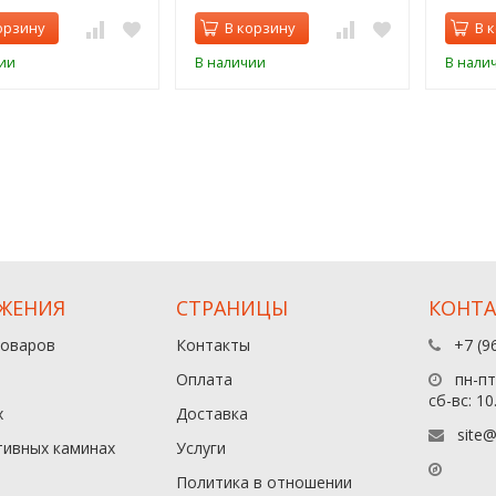
орзину
В корзину
В 
ии
В наличии
В нали
ЖЕНИЯ
СТРАНИЦЫ
КОНТ
товаров
Контакты
+7 (9
Оплата
пн-пт:
сб-вс: 10
х
Доставка
site@
тивных каминах
Услуги
Политика в отношении