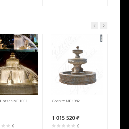
Horses MF 1002
Granite MF 1982
Cream 
1 015 520
391 
₽
0
0