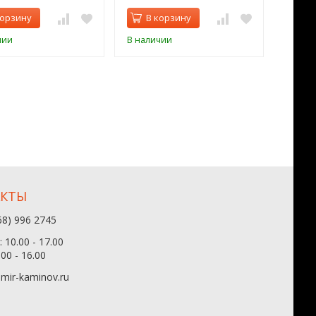
корзину
В корзину
В 
чии
В наличии
В нал
АКТЫ
68) 996 2745
 10.00 - 17.00
.00 - 16.00
mir-kaminov.ru