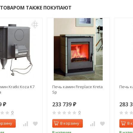
 ТОВАРОМ ТАКЖЕ ПОКУПАЮТ
мин Kratki Koza K7
Печь камин Fireplace Kreta
Печь к
а
Sp
9
233 739
283 
₽
₽
0
0
орзину
В корзину
В 
ии
В наличии
В нали