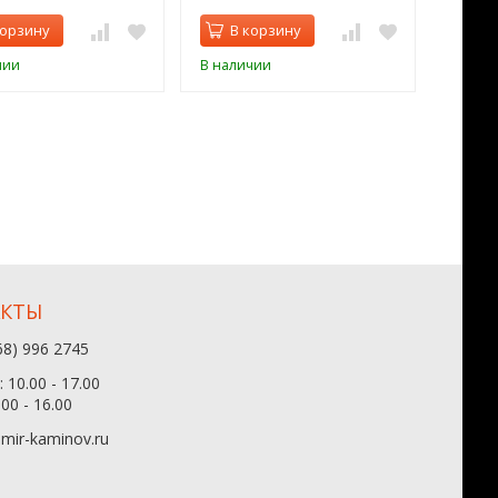
корзину
В корзину
В 
чии
В наличии
В нал
АКТЫ
68) 996 2745
 10.00 - 17.00
.00 - 16.00
mir-kaminov.ru