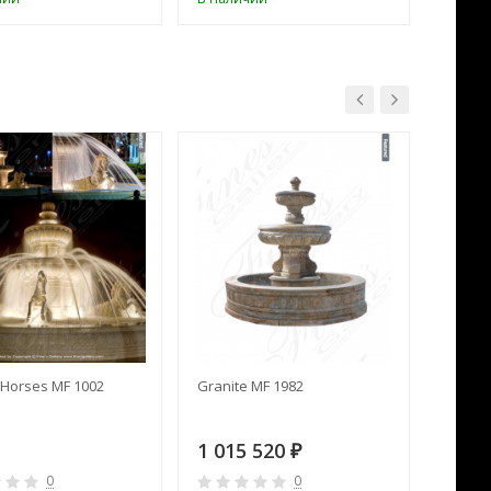
Horses MF 1002
Granite MF 1982
Cream 
1 015 520
391 
₽
0
0