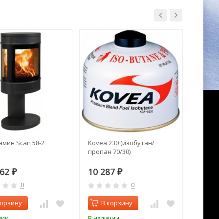
амин Scan 58-2
Kovea 230 (изобутан/
Печь 
пропан 70/30)
ОВ120
362
10 287
26 4
₽
₽
0
0
корзину
В корзину
В 
чии
В наличии
В нал