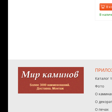
орзину
В корзину
В к
ии
В наличии
В налич
ПРИЛО
Каталог 
Фото
О камина
О декора
О печах