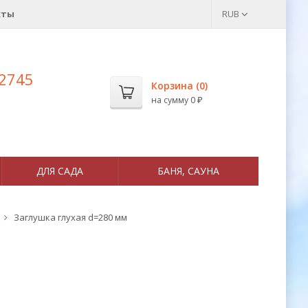
кты
RUB
 2745
Корзина (
0
)
на сумму
0
₽
ДЛЯ САДА
БАНЯ, САУНА
Заглушка глухая d=280 мм