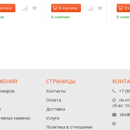
орзину
В корзину
В 
ии
В наличии
В нали
ЖЕНИЯ
СТРАНИЦЫ
КОНТ
товаров
Контакты
+7 (9
Оплата
пн-пт:
сб-вс: 10
х
Доставка
site@
тивных каминах
Услуги
Политика в отношении