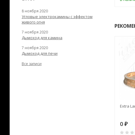
8 ноября 2020
Угловые электрокамины с эффектом
живого огня
РЕКОМЕ
7 ноября 2020
Дымоход для камина
7 ноября 2020
Дымоход для печи
Все записи
RANEK/10
Дымоход TONA с
Extra La
вентиляцией D=200L длина
6 м
28
73 982
0
₽
₽
₽
0
0