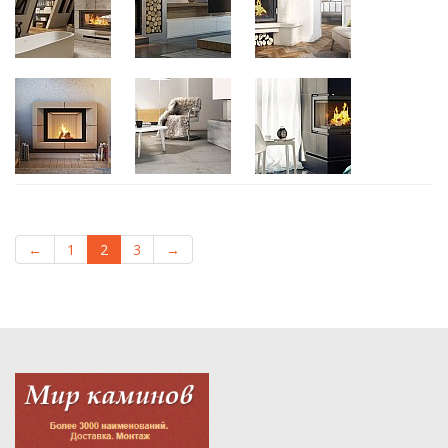
←
1
2
3
→