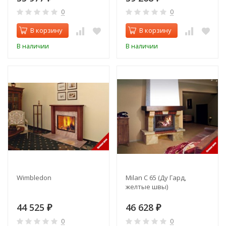
0
0
В корзину
В корзину
В наличии
В наличии
Wimbledon
Milan C 65 (Ду Гард,
желтые швы)
44 525
46 628
₽
₽
0
0