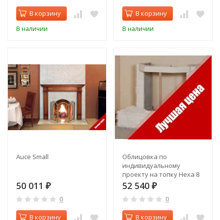
В корзину
В корзину
В наличии
В наличии
Auce Small
Облицовка по
индивидуальному
проекту на топку Hexa 8
или другую
50 011
52 540
₽
₽
призматическую
0
0
В корзину
В корзину