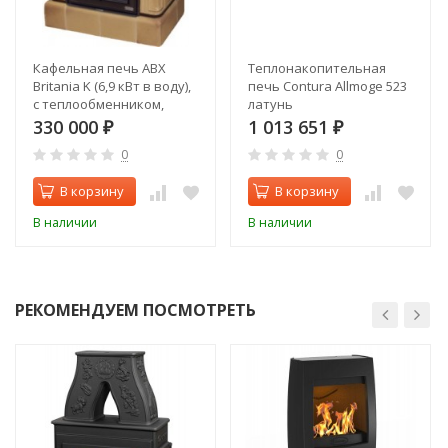
Кафельная печь ABX
Теплонакопительная
Britania K (6,9 кВт в воду),
печь Contura Allmoge 523
с теплообменником,
латунь
кафельный цоколь
330 000
1 013 651
₽
₽
0
0
В корзину
В корзину
В наличии
В наличии
РЕКОМЕНДУЕМ ПОСМОТРЕТЬ